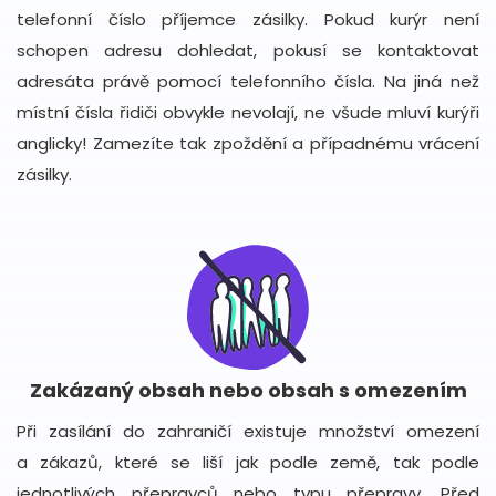
telefonní číslo příjemce zásilky. Pokud kurýr není
schopen adresu dohledat, pokusí se kontaktovat
adresáta právě pomocí telefonního čísla. Na jiná než
místní čísla řidiči obvykle nevolají, ne všude mluví kurýři
anglicky! Zamezíte tak zpoždění a případnému vrácení
zásilky.
Zakázaný obsah nebo obsah s omezením
Při zasílání do zahraničí existuje množství omezení
a zákazů, které se liší jak podle země, tak podle
jednotlivých přepravců nebo typu přepravy. Před