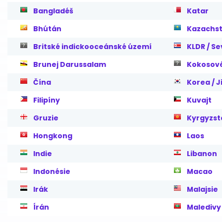
Bangladéš
Katar
Bhútán
Kazachs
Britské indickooceánské území
KLDR / Se
Brunej Darussalam
Kokosové
Čína
Korea / J
Filipíny
Kuvajt
Gruzie
Kyrgyzst
Hongkong
Laos
Indie
Libanon
Indonésie
Macao
Irák
Malajsie
Írán
Maledivy