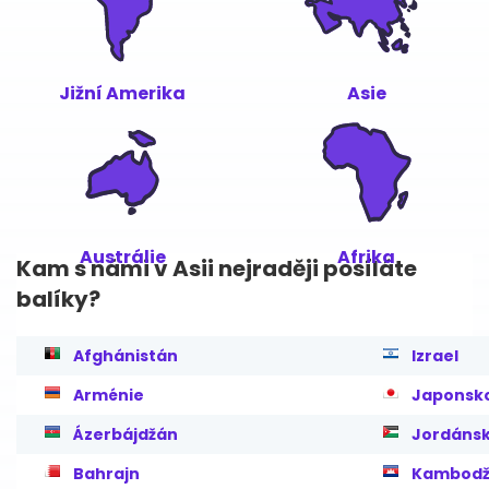
Jižní Amerika
Asie
Austrálie
Afrika
Kam s námi v Asii nejraději posíláte
balíky?
Afghánistán
Izrael
Arménie
Japonsk
Ázerbájdžán
Jordáns
Bahrajn
Kambod