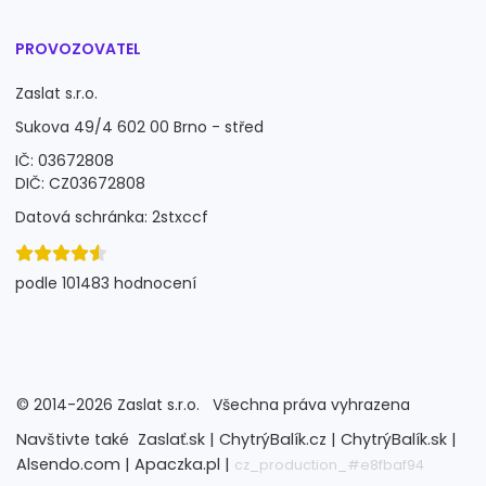
PROVOZOVATEL
Zaslat s.r.o.
Sukova 49/4 602 00 Brno - střed
IČ: 03672808
DIČ: CZ03672808
Datová schránka: 2stxccf
podle 101483 hodnocení
©
2014-2026
Zaslat s.r.o.
Všechna práva vyhrazena
Navštivte také
Zaslať.sk |
ChytrýBalík.cz |
ChytrýBalík.sk |
Alsendo.com |
Apaczka.pl |
cz_production_#e8fbaf94