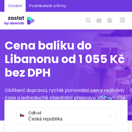
Osobní
Podnikatelé a firmy
Cena balíku do
Libanonu od 1 055 Kč
bez DPH
Oblíbení dopravci, rychlé porovnání cen v reálném
čase a jednoduché objednání přepravy. Vše vyřídíte
online během několika minut.
Odkud