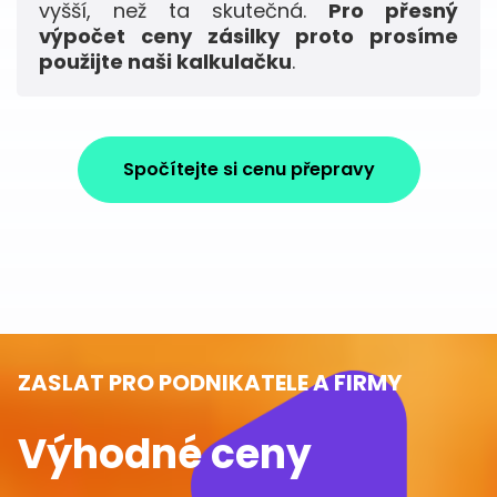
vyšší, než ta skutečná.
Pro přesný
výpočet ceny zásilky proto prosíme
použijte naši kalkulačku
.
Spočítejte si cenu přepravy
ZASLAT PRO PODNIKATELE A FIRMY
Výhodné ceny