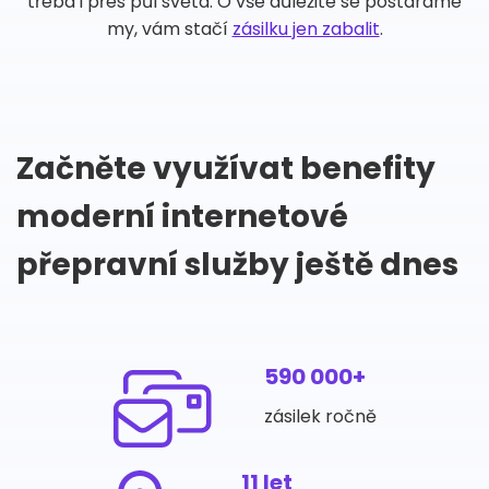
třeba i přes půl světa. O vše důležité se postaráme
my, vám stačí
zásilku jen zabalit
.
Začněte využívat benefity
moderní internetové
přepravní služby ještě dnes
590 000+
zásilek ročně
11 let