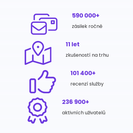
590 000+
zásilek ročně
11 let
zkušeností na trhu
101 400+
recenzí služby
236 900+
aktivních uživatelů