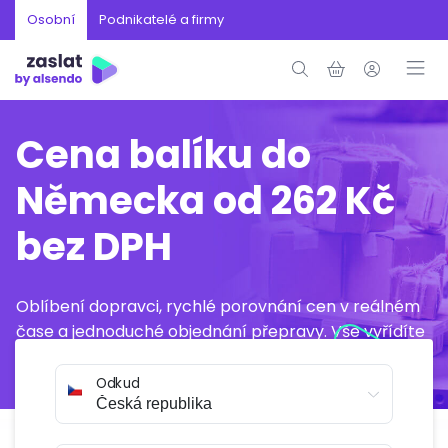
Osobní
Podnikatelé a firmy
Cena balíku do
Německa od 262 Kč
bez DPH
Oblíbení dopravci, rychlé porovnání cen v reálném
čase a jednoduché objednání přepravy. Vše vyřídíte
online během několika minut.
Odkud