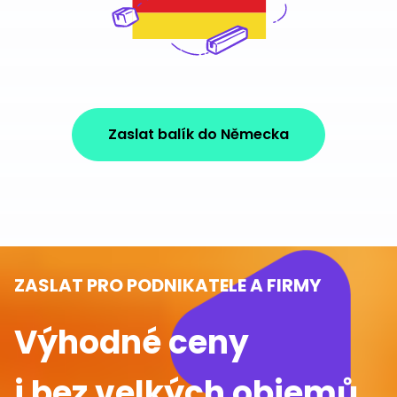
Zaslat balík do Německa
ZASLAT PRO PODNIKATELE A FIRMY
Výhodné ceny
i bez velkých objemů