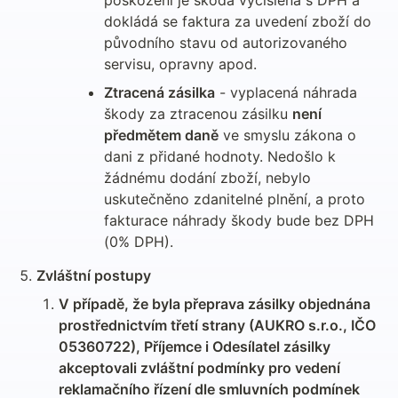
poškození je škoda vyčíslena s DPH a 
dokládá se faktura za uvedení zboží do 
původního stavu od autorizovaného 
servisu, opravny apod.
Ztracená zásilka
 - vyplacená náhrada 
škody za ztracenou zásilku 
není 
předmětem daně
 ve smyslu zákona o 
dani z přidané hodnoty. Nedošlo k 
žádnému dodání zboží, nebylo 
uskutečněno zdanitelné plnění, a proto 
fakturace náhrady škody bude bez DPH 
(0% DPH).
Zvláštní postupy
V případě, že byla přeprava zásilky objednána 
prostřednictvím třetí strany (AUKRO s.r.o., IČO 
05360722), Příjemce i Odesílatel zásilky 
akceptovali zvláštní podmínky pro vedení 
reklamačního řízení dle smluvních podmínek 