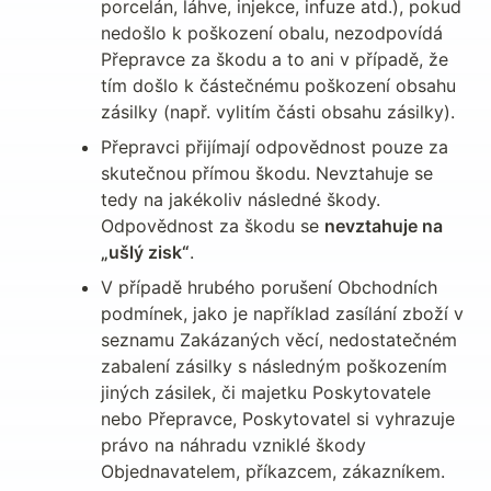
porcelán, láhve, injekce, infuze atd.), pokud 
nedošlo k poškození obalu, nezodpovídá 
Přepravce za škodu a to ani v případě, že 
tím došlo k částečnému poškození obsahu 
zásilky (např. vylitím části obsahu zásilky).
Přepravci přijímají odpovědnost pouze za 
skutečnou přímou škodu. Nevztahuje se 
tedy na jakékoliv následné škody. 
Odpovědnost za škodu se 
nevztahuje na 
„ušlý zisk“
.
V případě hrubého porušení Obchodních 
podmínek, jako je například zasílání zboží v 
seznamu Zakázaných věcí, nedostatečném 
zabalení zásilky s následným poškozením 
jiných zásilek, či majetku Poskytovatele 
nebo Přepravce, Poskytovatel si vyhrazuje 
právo na náhradu vzniklé škody 
Objednavatelem, příkazcem, zákazníkem.