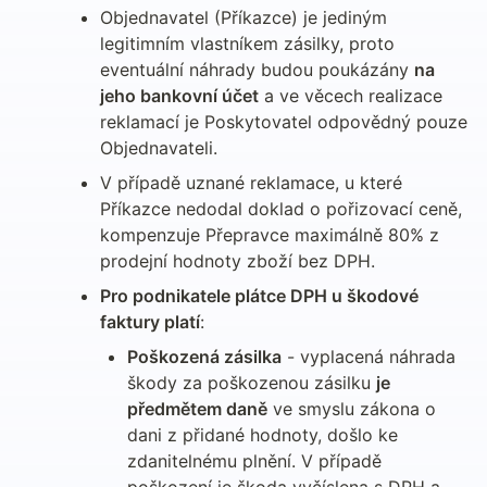
Objednavatel (Příkazce) je jediným 
legitimním vlastníkem zásilky, proto 
eventuální náhrady budou poukázány 
na 
jeho bankovní účet
 a ve věcech realizace 
reklamací je Poskytovatel odpovědný pouze 
Objednavateli.
V případě uznané reklamace, u které 
Příkazce nedodal doklad o pořizovací ceně, 
kompenzuje Přepravce maximálně 80% z 
prodejní hodnoty zboží bez DPH.
Pro podnikatele plátce DPH u škodové 
faktury platí
:
Poškozená zásilka
 - vyplacená náhrada 
škody za poškozenou zásilku 
je 
předmětem daně
 ve smyslu zákona o 
dani z přidané hodnoty, došlo ke 
zdanitelnému plnění. V případě 