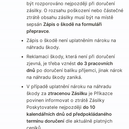
být rozporováno nejpozději při doručení 
zásilky. O rozsahu poškození nebo částečné 
ztrátě obsahu zásilky musí být na místě 
sepsán 
Zápis o škodě na formuláři 
přepravce
.
Zápis o škodě není uplatněním nároku na 
náhradu škody.
Reklamaci škody, která není při doručení 
zjevná, je třeba vznést 
do 3 pracovních 
dnů
 po doručení balíku příjemci, jinak nárok 
na náhradu škody zaniká.
V případě uplatnění nároku na náhradu 
škody za 
ztracenou Zásilku
 je Příkazce 
povinen informovat o ztrátě Zásilky 
Poskytovatele nejpozději 
do 10 
kalendářních dnů od předpokládaného 
termínu doručení
 dle aktuálně platných 
ceníků.