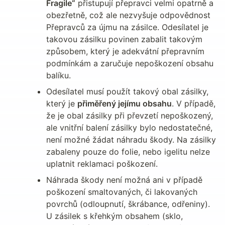
Fragile“
 přistupují přepravci velmi opatrně a 
obezřetně, což ale nezvyšuje odpovědnost 
Přepravců za újmu na zásilce. Odesílatel je 
takovou zásilku povinen zabalit takovým 
způsobem, který je adekvátní přepravním 
podmínkám a zaručuje nepoškození obsahu 
balíku.
Odesílatel musí použít takový obal zásilky, 
který je 
přiměřený jejímu obsahu
. V případě, 
že je obal zásilky při převzetí nepoškozený, 
ale vnitřní balení zásilky bylo nedostatečné, 
není možné žádat náhradu škody. Na zásilky 
zabaleny pouze do folie, nebo igelitu nelze 
uplatnit reklamaci poškození.
Náhrada škody není možná ani v případě 
poškození smaltovaných, či lakovaných 
povrchů (odloupnutí, škrábance, odřeniny). 
U zásilek s křehkým obsahem (sklo, 