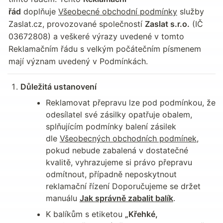
řád
 doplňuje 
Všeobecné obchodní podmínky
 služby 
Zaslat.cz, provozované společností 
Zaslat s.r.o.
 (IČ 
03672808) a veškeré výrazy uvedené v tomto 
Reklamačním řádu s velkým počátečním písmenem 
mají význam uvedený v Podmínkách.
Důležitá ustanovení
Reklamovat přepravu lze pod podmínkou, že 
odesílatel své zásilky opatřuje obalem, 
splňujícím podmínky balení zásilek 
dle 
Všeobecných obchodních podmínek
, 
pokud nebude zabalená v dostatečné 
kvalitě, vyhrazujeme si právo přepravu 
odmítnout, případně neposkytnout 
reklamační řízení Doporučujeme se držet 
manuálu 
Jak správně zabalit balík
.
K balíkům s etiketou 
„Křehké, 