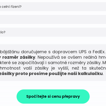
 celní řízení?
clo?
erbájdžánu doručujeme s dopravcem UPS a FedEx. 
 rozměr zásilky
. Nepoužívá se ovšem reálná hm
 které se započítávají i samotné rozměry zásilky. M
motnost vaší zásilky je vyšší, než ta skuteč
ásilky proto prosíme použijte naši kalkulačku
.
Spočítejte si cenu přepravy