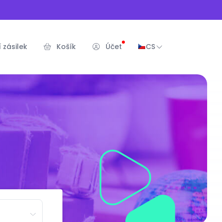
 zásilek
Košík
Účet
CS