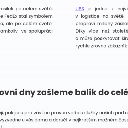
zásilek po celém světě,
UPS
je jedna z nejv
vce FedEx stal symbolem
v logistice na světě.
ma, ale po celém světě.
přepraví miliony zási
kamkoliv, ve spolupráci
Díky více než stoleté
a může poskytovat širo
rychle zrovna zákazník 
ovní dny zašleme balík do cel
eji, pak jsou pro vás tou pravou volbou služby našich par
vyzvedne u vás doma a doručí v nejkratším možném čase
!