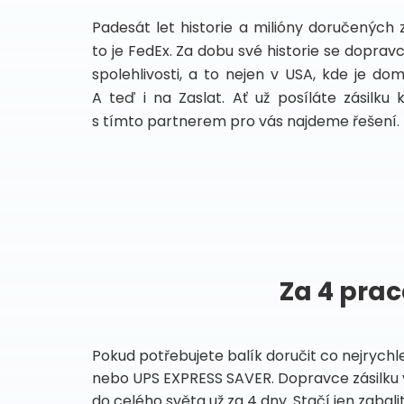
Padesát let historie a milióny doručených 
to je FedEx. Za dobu své historie se dopra
spolehlivosti, a to nejen v USA, kde je do
A teď i na Zaslat. Ať už posíláte zásilku 
s tímto partnerem pro vás najdeme řešení.
Za 4 prac
Pokud potřebujete balík doručit co nejrychl
nebo UPS EXPRESS SAVER. Dopravce zásilku 
do celého světa už za 4 dny. Stačí jen zabalit