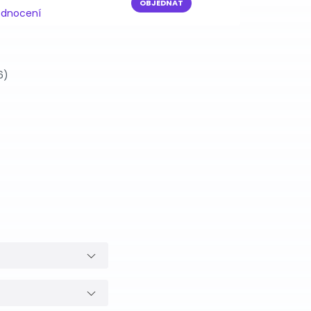
OBJEDNAT
odnocení
6)