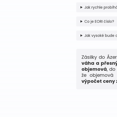
Jak rychle probíhá
Co je EORI číslo?
Jak vysoké bude 
Zásilky do Áz
váha a přesný
objemová
, do
že objemová h
výpočet ceny z