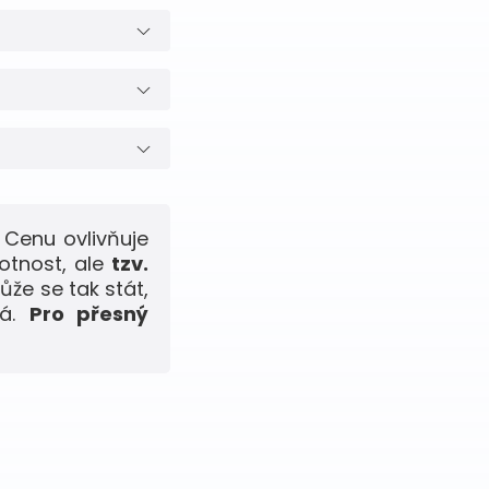
Cenu ovlivňuje
otnost, ale
tzv.
ůže se tak stát,
ná.
Pro přesný