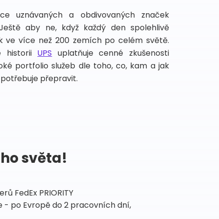
íce uznávaných a obdivovaných značek
 Ještě aby ne, když každý den spolehlivě
lek ve více než 200 zemích po celém světě.
 historii
UPS
uplatňuje cenné zkušenosti
ké portfolio služeb dle toho, co, kam a jak
potřebuje přepravit.
ého světa!
tnerů FedEx PRIORITY
 - po Evropě do 2 pracovních dní,