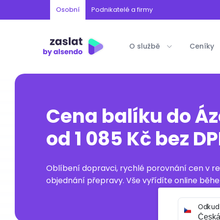
Osobní
Podnikatelé a firmy
O službě
Ceníky
Cena balíku do Á
od 1 085 Kč bez D
Oblíbení dopravci, rychlé porovnání cen v 
objednání přepravy. Vše vyřídíte online běhe
Odkud