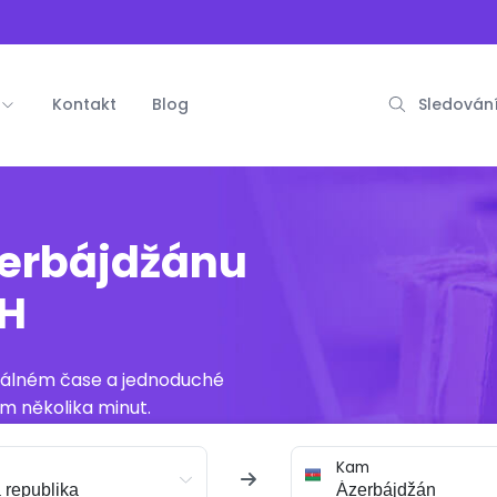
Kontakt
Blog
Sledování
zerbájdžánu
PH
reálném čase a jednoduché
m několika minut.
Kam