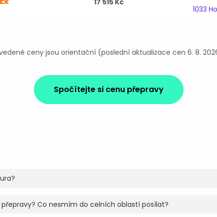
17 515 Kč
1033 H
vedené ceny jsou orientační (poslední aktualizace cen 6. 8. 202
Spočítejte si cenu přepravy
tura?
 přepravy? Co nesmím do celních oblastí posílat?