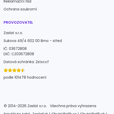
Reklamační řád
Ochrana soukromí
PROVOZOVATEL
Zaslat s.r.o.
Sukova 49/4 602 00 Brno - střed
IČ: 03672808
DIČ: CZ03672808
Datová schránka: 2stxccf
podle 101478 hodnocení
©
2014-2026
Zaslat s.r.o.
Všechna práva vyhrazena
Navštivte také
Zaslať.sk |
ChytrýBalík.cz |
ChytrýBalík.sk |