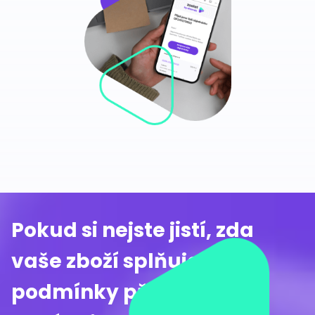
Pokud si nejste jistí, zda
vaše zboží splňuje
podmínky přepravy,