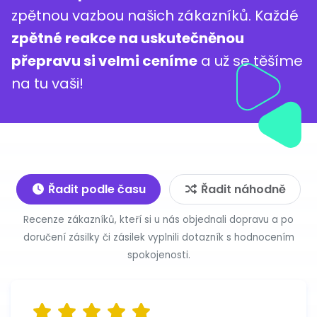
zpětnou vazbou našich zákazníků. Každé
zpětné reakce na uskutečněnou
přepravu si velmi ceníme
a už se těšíme
na tu vaši!
Řadit podle času
Řadit náhodně
Recenze zákazníků, kteří si u nás objednali dopravu a po
doručení zásilky či zásilek vyplnili dotazník s hodnocením
spokojenosti.