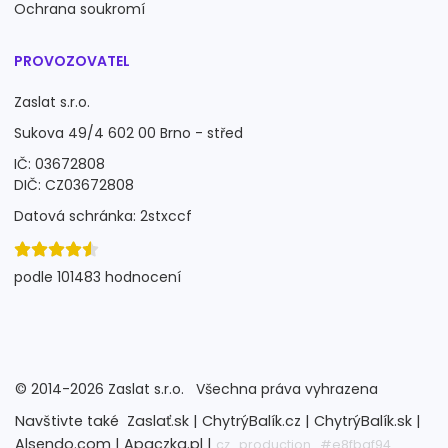
Ochrana soukromí
PROVOZOVATEL
Zaslat s.r.o.
Sukova 49/4 602 00 Brno - střed
IČ: 03672808
DIČ: CZ03672808
Datová schránka: 2stxccf
podle 101483 hodnocení
©
2014-2026
Zaslat s.r.o.
Všechna práva vyhrazena
Navštivte také
Zaslať.sk |
ChytrýBalík.cz |
ChytrýBalík.sk |
Alsendo.com |
Apaczka.pl |
cz_production_#e8fbaf94