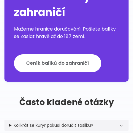
zahraničí
Mažeme hranice doručování. Pošlete balíky
se Zaslat hravě až do 187 zemí.
Ceník balíků do zahraničí
Často kladené otázky
Kolikrát se kurýr pokusí doručit zásilku?