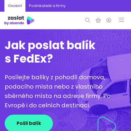
Osobní
Podnikatelé a firmy
Jak poslat balík
s FedEx?
Posílejte balíky z pohodlí domova,
podacího místa nebo z vlastního
sběrného místa na adrese firmy. Po
Evropě i do celních destinací.
Pošli balík