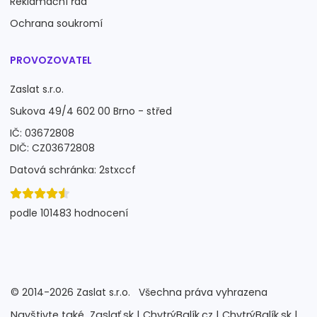
Reklamační řád
Ochrana soukromí
PROVOZOVATEL
Zaslat s.r.o.
Sukova 49/4 602 00 Brno - střed
IČ: 03672808
DIČ: CZ03672808
Datová schránka: 2stxccf
podle 101483 hodnocení
©
2014-2026
Zaslat s.r.o.
Všechna práva vyhrazena
Navštivte také
Zaslať.sk |
ChytrýBalík.cz |
ChytrýBalík.sk |