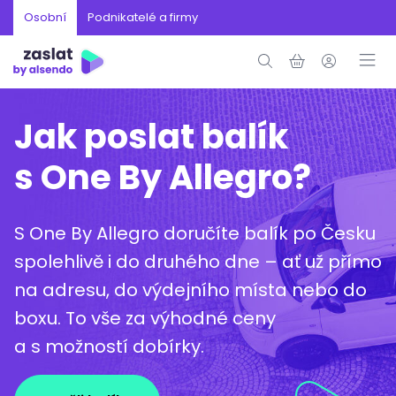
Osobní
Podnikatelé a firmy
Jak poslat balík
s One By Allegro?
S One By Allegro doručíte balík po Česku
spolehlivě i do druhého dne – ať už přímo
na adresu, do výdejního místa nebo do
boxu. To vše za výhodné ceny
a s možností dobírky.