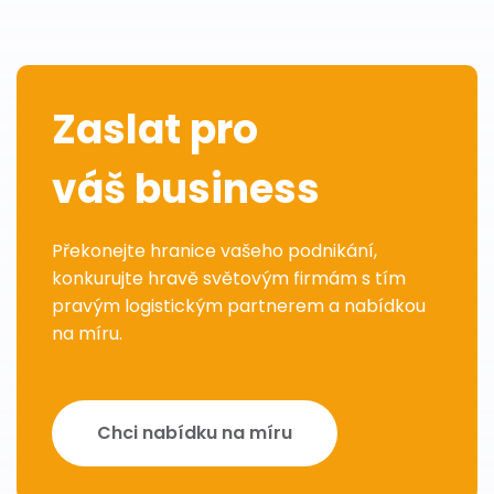
Zaslat pro
váš business
Překonejte hranice vašeho podnikání,
konkurujte hravě světovým firmám s tím
pravým logistickým partnerem a nabídkou
na míru.
Chci nabídku na míru