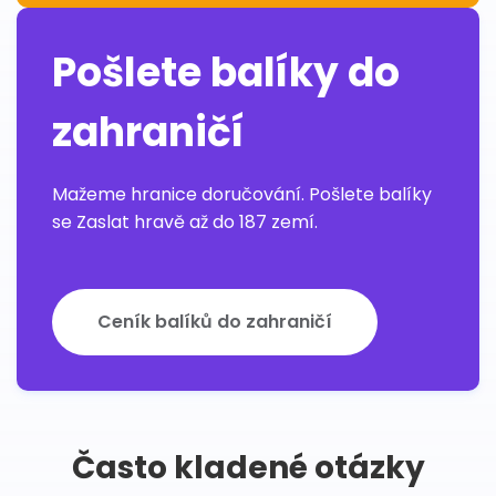
Pošlete balíky do
zahraničí
Mažeme hranice doručování. Pošlete balíky
se Zaslat hravě až do 187 zemí.
Ceník balíků do zahraničí
Často kladené otázky