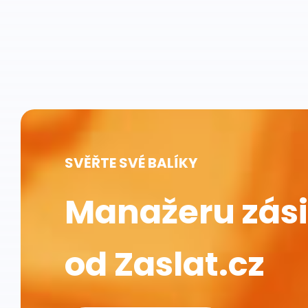
SVĚŘTE SVÉ BALÍKY
Manažeru zási
od Zaslat.cz