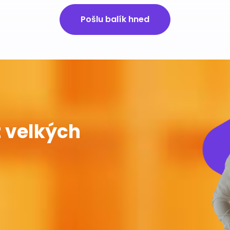
Pošlu balík hned
 velkých