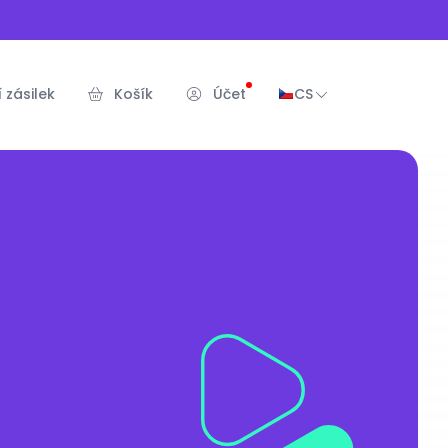
 zásilek
Košík
Účet
CS