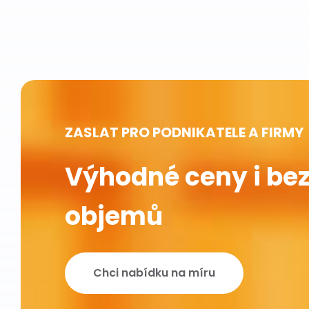
ZASLAT PRO PODNIKATELE A FIRMY
Výhodné ceny i bez
objemů
Chci nabídku na míru