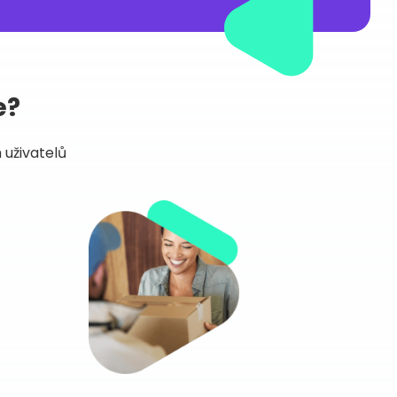
e?
 uživatelů