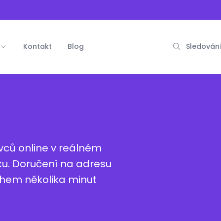
Kontakt
Blog
Sledování
vců online v reálném
dku. Doručení na adresu
během několika minut