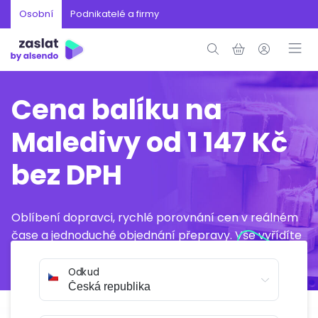
Osobní
Podnikatelé a firmy
Cena balíku na
Maledivy od 1 147 Kč
bez DPH
Oblíbení dopravci, rychlé porovnání cen v reálném
čase a jednoduché objednání přepravy. Vše vyřídíte
online během několika minut.
Odkud