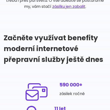
třeba i přes půl světa. O vše důležité se postaráme
my, vám stačí
zásilku jen zabalit
.
Začněte využívat benefity
moderní internetové
přepravní služby ještě dnes
590 000+
zásilek ročně
11 let