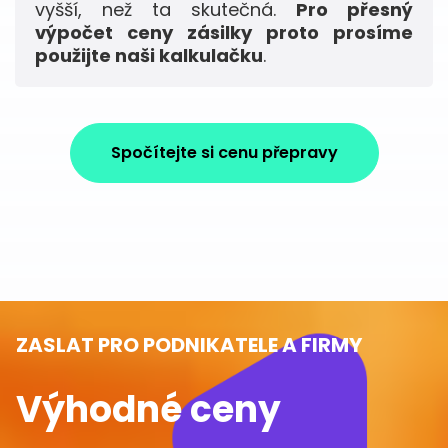
vyšší, než ta skutečná.
Pro přesný
výpočet ceny zásilky proto prosíme
použijte naši kalkulačku
.
Spočítejte si cenu přepravy
ZASLAT PRO PODNIKATELE A FIRMY
Výhodné ceny