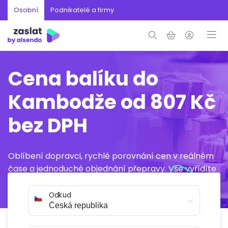
Osobní
Podnikatelé a firmy
Cena balíku do
Kambodže od 807 Kč
bez DPH
Oblíbení dopravci, rychlé porovnání cen v reálném
čase a jednoduché objednání přepravy. Vše vyřídíte
online během několika minut.
Odkud