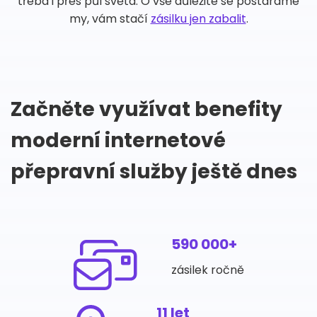
třeba i přes půl světa. O vše důležité se postaráme
my, vám stačí
zásilku jen zabalit
.
Začněte využívat benefity
moderní internetové
přepravní služby ještě dnes
590 000+
zásilek ročně
11 let