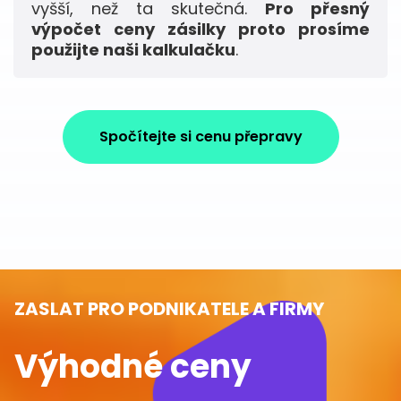
vyšší, než ta skutečná.
Pro přesný
výpočet ceny zásilky proto prosíme
použijte naši kalkulačku
.
Spočítejte si cenu přepravy
ZASLAT PRO PODNIKATELE A FIRMY
Výhodné ceny