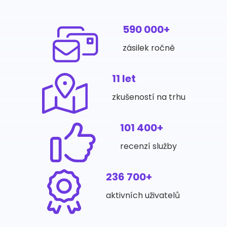
590 000+
zásilek ročně
11 let
zkušeností na trhu
101 400+
recenzí služby
236 700+
aktivních uživatelů