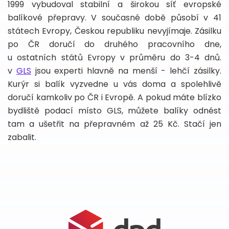
1999 vybudoval stabilní a širokou síť evropské
balíkové přepravy. V současné době působí v 41
státech Evropy, Českou republiku nevyjímaje. Zásilku
po ČR doručí do druhého pracovního dne,
u ostatních států Evropy v průměru do 3-4 dnů.
v
GLS
jsou experti hlavně na menší - lehčí zásilky.
Kurýr si balík vyzvedne u vás doma a spolehlivě
doručí kamkoliv po ČR i Evropě. A pokud máte blízko
bydliště podací místo GLS, můžete balíky odnést
tam a ušetřit na přepravném až 25 Kč. Stačí jen
zabalit.