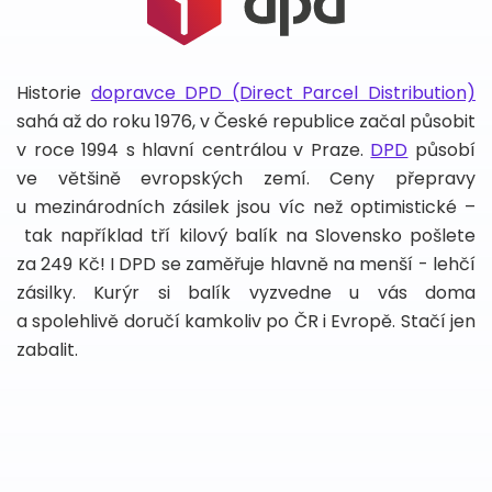
Historie
dopravce DPD (Direct Parcel Distribution)
sahá až do roku 1976, v České republice začal působit
v roce 1994 s hlavní centrálou v Praze.
DPD
působí
ve většině evropských zemí. Ceny přepravy
u mezinárodních zásilek jsou víc než optimistické –
tak například tří kilový balík na Slovensko pošlete
za 249 Kč! I DPD se zaměřuje hlavně na menší - lehčí
zásilky. Kurýr si balík vyzvedne u vás doma
a spolehlivě doručí kamkoliv po ČR i Evropě. Stačí jen
zabalit.