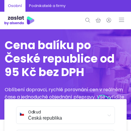
Osobní
Podnikatelé a firmy
Cena balíku po
České republice od
95 Kč bez DPH
Oblíbení dopravci, rychlé porovnání cen v reálném
čase a jednoduché objednání přepravy. Vše vyřídíte
online během několika minut.
Odkud