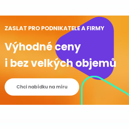
ZASLAT PRO PODNIKATELE A FIRMY
Výhodné ceny
i bez velkých objemů
Chci nabídku na míru