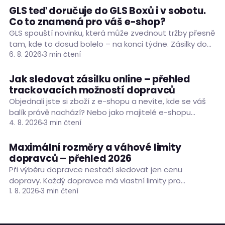
GLS teď doručuje do GLS Boxů i v sobotu.
DOPRAVCI
Co to znamená pro váš e-shop?
GLS spouští novinku, která může zvednout tržby přesně
tam, kde to dosud bolelo – na konci týdne. Zásilky do
GLS Boxů po celé České republice teď doručuje i v
6. 8. 2026
3 min čtení
sobotu, takže objednávka…
Jak sledovat zásilku online – přehled
RADY A TIPY
trackovacích možností dopravců
Objednali jste si zboží z e-shopu a nevíte, kde se váš
balík právě nachází? Nebo jako majitelé e-shopu
porovnáváte trackovací možnosti dopravců a chcete
4. 8. 2026
3 min čtení
vědět, jaké informace zákazníkům posílají automaticky
a co…
Maximální rozměry a váhové limity
RADY A TIPY
dopravců – přehled 2026
Při výběru dopravce nestačí sledovat jen cenu
dopravy. Každý dopravce má vlastní limity pro
hmotnost, rozměry i obvod zásilky a jejich překročení
1. 8. 2026
3 min čtení
může vést k odmítnutí zásilky nebo přepočítání ceny
podle objemové…