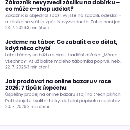
reagovat…
Zákazník nevyzvedl zásilku na dobírku –
PODNIKÁNÍ
co může e-shop udělat?
Zákazník si objednal zboží, vy jste ho zabalili, odeslali –
a zásilka se vrátila zpět. Nevyzvednutá. Tohle není jen
nepříjemná situace, je to reálná finanční ztráta:
23. 7. 2026
3 min čtení
zaplatili jste dopravu tam i zpět,…
Jedeme na tábor: Co zabalit a co dělat,
RADY A TIPY
když něco chybí
Letní tábory se blíží a s nimi i tradiční otázka: „Máme
všechno?“ Ať už balíte malého táborníka poprvé, nebo
máte za sebou několik sezón a jedete podle seznamu
22. 7. 2026
3 min čtení
v telefonu, může se…
Jak prodávat na online bazaru v roce
RADY A TIPY
2026: 7 tipů k úspěchu
Úspěšný prodej na online bazaru stojí na třech pilířích:
Potřebujete kvalitní fotky, detailní popisek a spolehlivé
odeslání zásilky.
20. 7. 2026
3 min čtení