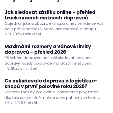
Jak sledovat zásilku online – přehled
RADY A TIPY
trackovacích možností dopravců
Objednali jste si zboží z e-shopu a nevíte, kde se váš
balík právě nachází? Nebo jako majitelé e-shopu
porovnáváte trackovací možnosti dopravců a chcete
4. 8. 2026
3 min čtení
vědět, jaké informace zákazníkům posílají automaticky
a co…
Maximální rozměry a váhové limity
RADY A TIPY
dopravců – přehled 2026
Při výběru dopravce nestačí sledovat jen cenu
dopravy. Každý dopravce má vlastní limity pro
hmotnost, rozměry i obvod zásilky a jejich překročení
1. 8. 2026
3 min čtení
může vést k odmítnutí zásilky nebo přepočítání ceny
podle objemové…
Co ovlivňovalo dopravu a logistiku e-
PODNIKÁNÍ
shopů v první polovině roku 2026?
Začátek roku byl pro svět e-commerce plný změn.
Ukázalo se, jak silně mohou ceny pohonných hmot
ovlivnit náklady na dopravu zásilek. Situaci nezlepšilo
30. 7. 2026
3 min čtení
ani zpoždění zboží z Asie. E-shopaři museli rychle