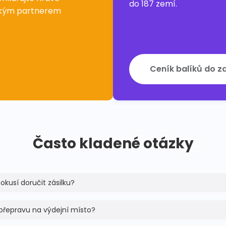
do 187 zemí.
ckým partnerem
Ceník balíků do z
Často kladené otázky
pokusí doručit zásilku?
přepravu na výdejní místo?