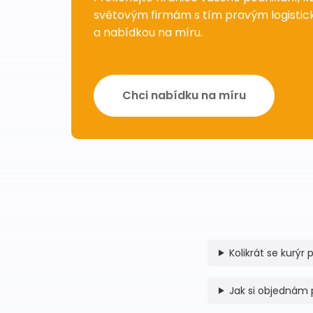
světovým firmám s tím pravým logisti
a nabídkou na míru.
Chci nabídku na míru
Kolikrát se kurýr 
Jak si objednám 