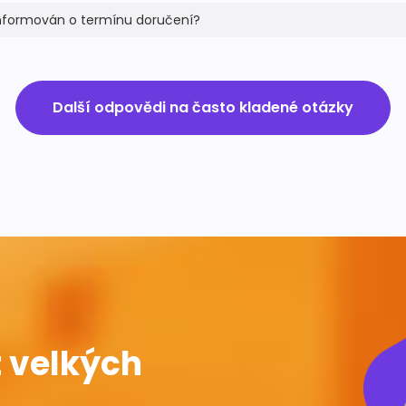
informován o termínu doručení?
Další odpovědi na často kladené otázky
 velkých