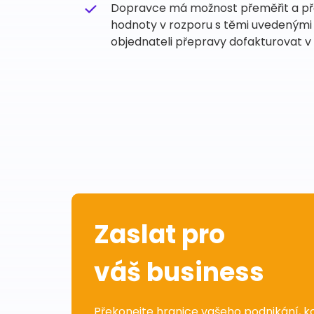
Dopravce má možnost přeměřit a přev
hodnoty v rozporu s těmi uvedenými 
objednateli přepravy dofakturovat v
Zaslat pro
váš business
Překonejte hranice vašeho podnikání, k