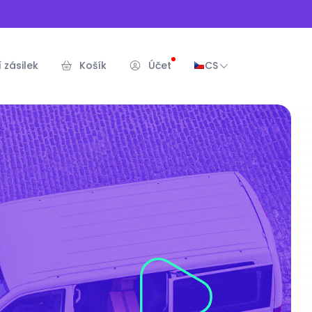
 zásilek
Košík
Účet
CS