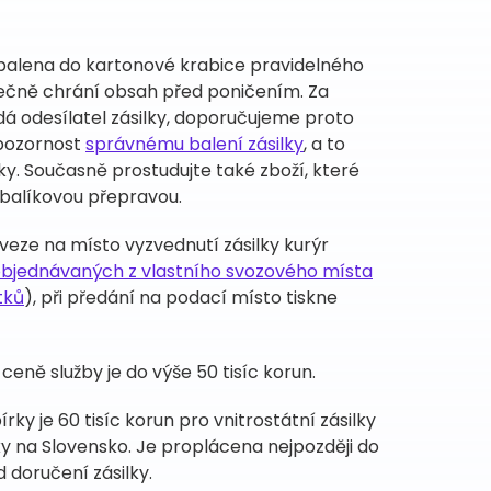
abalena do kartonové krabice pravidelného
tečně chrání obsah před poničením. Za
dá odesílatel zásilky, doporučujeme proto
pozornost
správnému balení zásilky
, a to
ky. Současně prostudujte také zboží, které
 balíkovou přepravou.
iveze na místo vyzvednutí zásilky kurýr
 objednávaných z vlastního svozového místa
tků
), při předání na podací místo tiskne
 ceně služby je do výše 50 tisíc korun.
ky je 60 tisíc korun pro vnitrostátní zásilky
ilky na Slovensko. Je proplácena nejpozději do
 doručení zásilky.