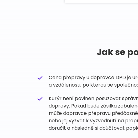
Jak se p
Cena přepravy u dopravce DPD je ur
a vzdálenosti, po kterou se společnos
Kurýr není povinen posuzovat správno
dopravy. Pokud bude zásilka zabale
může dopravce přepravu předčasně uk
nebo jej vyzvat k vyzvednutí na přep
doručit a následně si doúčtovat popl