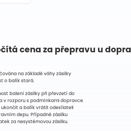
očítá cena za přepravu u dopr
čována na základě váhy zásilky
t o balík stará.
st balení zásilky při převzetí do
na v rozporu s podmínkami dopravce
ončit a balík vrátit odesílateli
ravním depu. Případně zásilku
atek za nesystémovou zásilku.