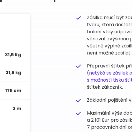
Zásilka musí být z
tvaru, která dosta
balení vždy odpoví
věnovat zvýšenou 
včetně výplně zásil
není možné zasílat
31,5 Kg
Přepravní štítek př
:
31,5 kg
(
netýká se zásilek
s možností tisku ští
štítek zákazník.
175 cm
Základní pojištění v
3 m
Maximální výše dobír
a 2 101 Eur pro zás
7 pracovních dní od