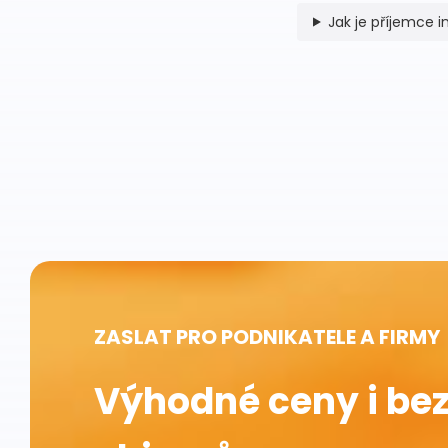
Jak je příjemce 
ZASLAT PRO PODNIKATELE A FIRMY
Výhodné ceny i bez