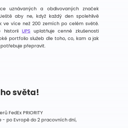
íce uznávaných a obdivovaných značek
 Ještě aby ne, když každý den spolehlivě
lek ve více než 200 zemích po celém světě.
 historii
UPS
uplatňuje cenné zkušenosti
ké portfolio služeb dle toho, co, kam a jak
potřebuje přepravit.
ého světa!
tnerů FedEx PRIORITY
 - po Evropě do 2 pracovních dní,