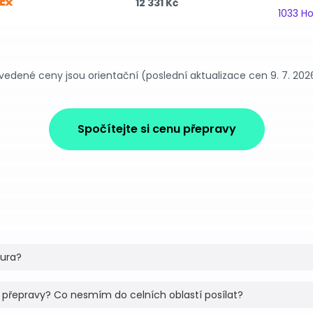
12 331 Kč
1033 H
vedené ceny jsou orientační (poslední aktualizace cen 9. 7. 202
Spočítejte si cenu přepravy
tura?
 přepravy? Co nesmím do celních oblastí posílat?