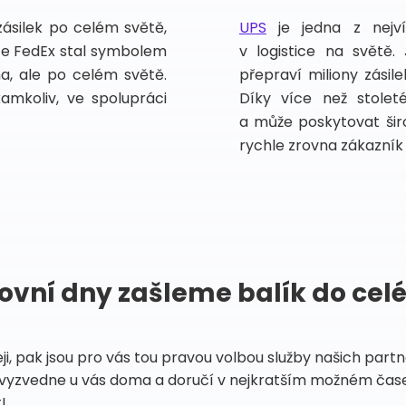
zásilek po celém světě,
UPS
je jedna z nejv
vce FedEx stal symbolem
v logistice na světě.
ma, ale po celém světě.
přepraví miliony zási
kamkoliv, ve spolupráci
Díky více než stoleté
a může poskytovat širo
rychle zrovna zákazník 
ovní dny zašleme balík do cel
eji, pak jsou pro vás tou pravou volbou služby našich par
vyzvedne u vás doma a doručí v nejkratším možném čase
!