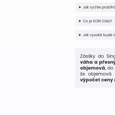
Jak rychle probíhá
Co je EORI číslo?
Jak vysoké bude 
Zásilky do Si
váha a přesný
objemová
, do
že objemová h
výpočet ceny z