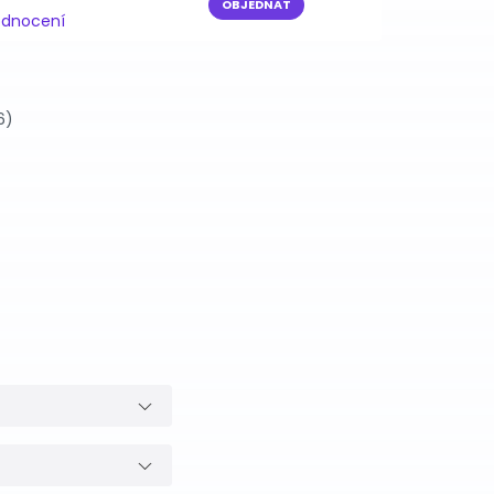
OBJEDNAT
odnocení
6)