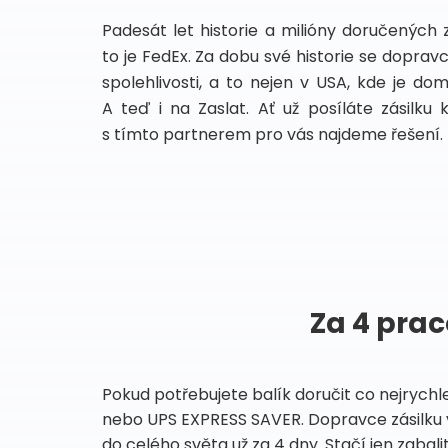
Padesát let historie a milióny doručených 
to je FedEx. Za dobu své historie se dopra
spolehlivosti, a to nejen v USA, kde je do
A teď i na Zaslat. Ať už posíláte zásilku 
s tímto partnerem pro vás najdeme řešení.
Za 4 prac
Pokud potřebujete balík doručit co nejrychl
nebo UPS EXPRESS SAVER. Dopravce zásilku 
do celého světa už za 4 dny. Stačí jen zabalit