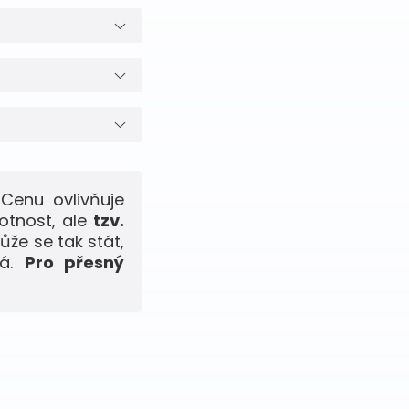
Cenu ovlivňuje
otnost, ale
tzv.
ůže se tak stát,
ná.
Pro přesný