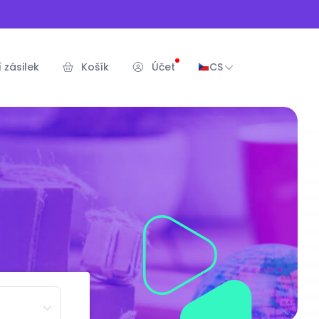
 zásilek
Košík
Účet
CS