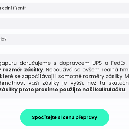
 celní řízení?
clo?
ngapuru doručujeme s dopravcem UPS a FedEx. 
 rozměr zásilky
. Nepoužívá se ovšem reálná hm
 které se započítávají i samotné rozměry zásilky. M
motnost vaší zásilky je vyšší, než ta skuteč
ásilky proto prosíme použijte naši kalkulačku
.
Spočítejte si cenu přepravy