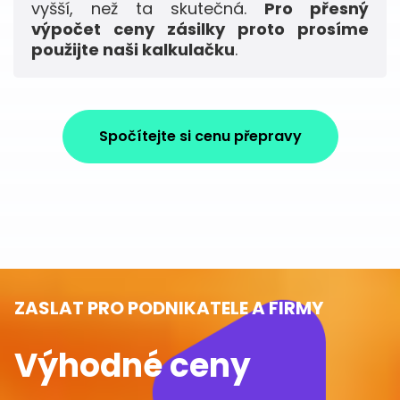
vyšší, než ta skutečná.
Pro přesný
výpočet ceny zásilky proto prosíme
použijte naši kalkulačku
.
Spočítejte si cenu přepravy
ZASLAT PRO PODNIKATELE A FIRMY
Výhodné ceny