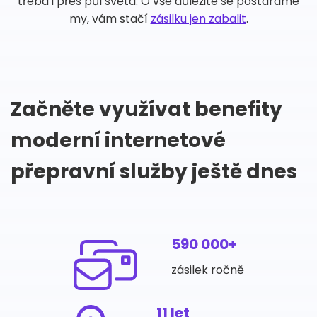
třeba i přes půl světa. O vše důležité se postaráme
my, vám stačí
zásilku jen zabalit
.
Začněte využívat benefity
moderní internetové
přepravní služby ještě dnes
590 000+
zásilek ročně
11 let