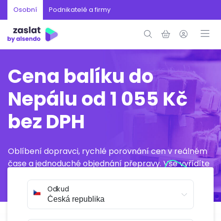
Osobní
Podnikatelé a firmy
Cena balíku do
Nepálu od 1 055 Kč
bez DPH
Oblíbení dopravci, rychlé porovnání cen v reálném
čase a jednoduché objednání přepravy. Vše vyřídíte
online během několika minut.
Odkud