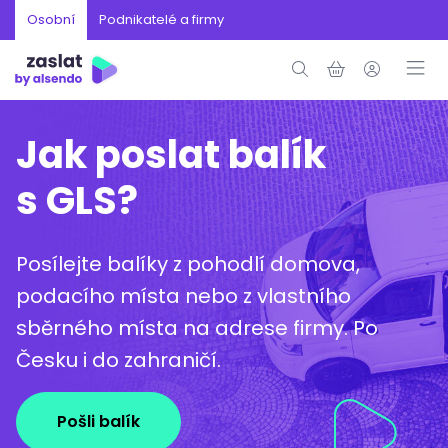
Osobní
Podnikatelé a firmy
Jak poslat balík
s GLS?
Posílejte balíky z pohodlí domova,
podacího místa nebo z vlastního
sběrného místa na adrese firmy. Po
Česku i do zahraničí.
Pošli balík