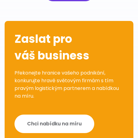
Zaslat pro
váš business
Překonejte hranice vašeho podnikání,
konkurujte hravě světovým firmám s tím
pravým logistickým partnerem a nabídkou
na míru.
Chci nabídku na míru