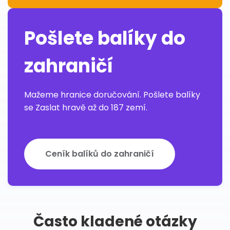
Pošlete balíky do
zahraničí
Mažeme hranice doručování. Pošlete balíky
se Zaslat hravě až do 187 zemí.
Ceník balíků do zahraničí
Často kladené otázky