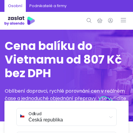
Osobní
Podnikatelé a firmy
Cena balíku do
Vietnamu od 807 Kč
bez DPH
Oblíbení dopravci, rychlé porovnání cen v reálném
čase a jednoduché objednání přepravy. Vše vyřídíte
online během několika minut.
Odkud