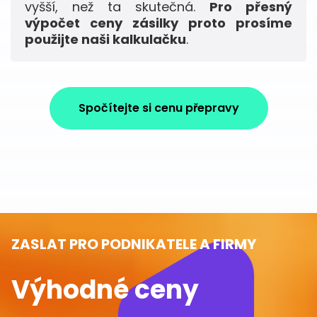
vyšší, než ta skutečná.
Pro přesný
výpočet ceny zásilky proto prosíme
použijte naši kalkulačku
.
Spočítejte si cenu přepravy
ZASLAT PRO PODNIKATELE A FIRMY
Výhodné ceny