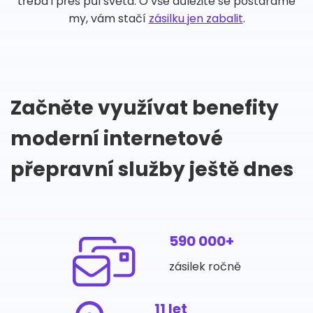
třeba i přes půl světa. O vše důležité se postaráme
my, vám stačí
zásilku jen zabalit
.
Začněte využívat benefity
moderní internetové
přepravní služby ještě dnes
590 000+
zásilek ročně
11 let