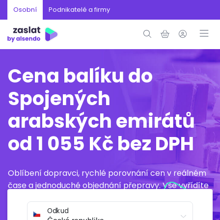
Osobní
Podnikatelé a firmy
Cena balíku do
Spojených
arabských emirátů
od 1 055 Kč bez DPH
Oblíbení dopravci, rychlé porovnání cen v reálném
čase a jednoduché objednání přepravy. Vše vyřídíte
online během několika minut.
Odkud