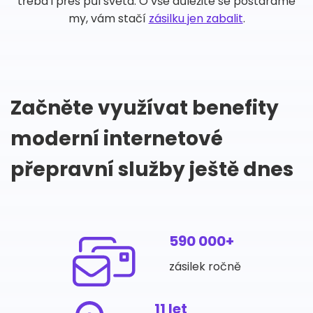
třeba i přes půl světa. O vše důležité se postaráme
my, vám stačí
zásilku jen zabalit
.
Začněte využívat benefity
moderní internetové
přepravní služby ještě dnes
590 000+
zásilek ročně
11 let