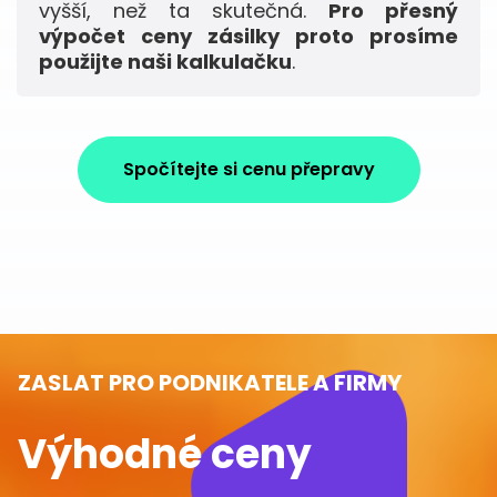
vyšší, než ta skutečná.
Pro přesný
výpočet ceny zásilky proto prosíme
použijte naši kalkulačku
.
Spočítejte si cenu přepravy
ZASLAT PRO PODNIKATELE A FIRMY
Výhodné ceny