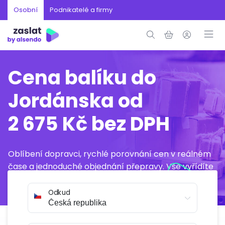
Osobní
Podnikatelé a firmy
Cena balíku do
Jordánska od
2 675 Kč bez DPH
Oblíbení dopravci, rychlé porovnání cen v reálném
čase a jednoduché objednání přepravy. Vše vyřídíte
online během několika minut.
Odkud