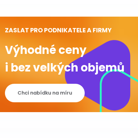
ZASLAT PRO PODNIKATELE A FIRMY
Výhodné ceny
i bez velkých objemů
Chci nabídku na míru