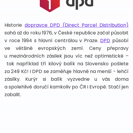
Historie
dopravce DPD (Direct Parcel Distribution)
sahá až do roku 1976, v České republice začal působit
v roce 1994 s hlavní centrálou v Praze.
DPD
působí
ve většině evropských zemí. Ceny přepravy
u mezinárodních zásilek jsou víc než optimistické –
tak například tří kilový balík na Slovensko pošlete
za 249 Kč! I DPD se zaměřuje hlavně na menší - lehčí
zásilky. Kurýr si balík vyzvedne u vás doma
a spolehlivě doručí kamkoliv po ČR i Evropě. Stačí jen
zabalit.