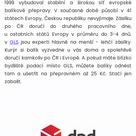
1999 vybudoval stabilní a širokou síť evropské
balíkové přepravy. V současné době působí v 41
státech Evropy, Českou republiku nevyjímaje. Zásilku
po ČR doručí do druhého pracovního dne,
u ostatních států Evropy v průměru do 3-4 dnů.
v
GLS
jsou experti hlavně na menší - lehčí zásilky.
Kurýr si balík vyzvedne u vás doma a spolehlivě
doručí kamkoliv po ČR i Evropě. A pokud máte blízko
bydliště podací místo GLS, můžete balíky odnést
tam a ušetřit na přepravném až 25 Kč. Stačí jen
zabalit.