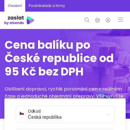
Osobní
Podnikatelé a firmy
Cena balíku po
České republice od
95 Kč bez DPH
Oblíbení dopravci, rychlé porovnání cen v reálném
čase a jednoduché objednání přepravy. Vše vyřídíte
online během několika minut.
Odkud