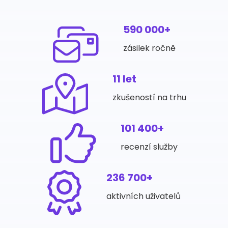
590 000+
zásilek ročně
11 let
zkušeností na trhu
101 400+
recenzí služby
236 700+
aktivních uživatelů