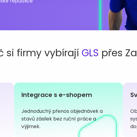
eské republice
č si firmy vybírají
GLS
přes Za
Integrace s e-shopem
Sv
Jednoduchý přenos objednávek a
Ob
stavů zásilek bez ruční práce a
sy
výjimek.
do