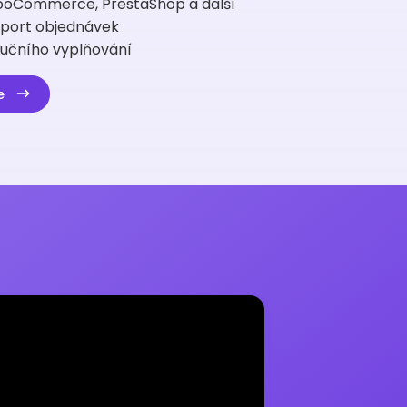
ooCommerce, PrestaShop a další
port objednávek
 ručního vyplňování
ce