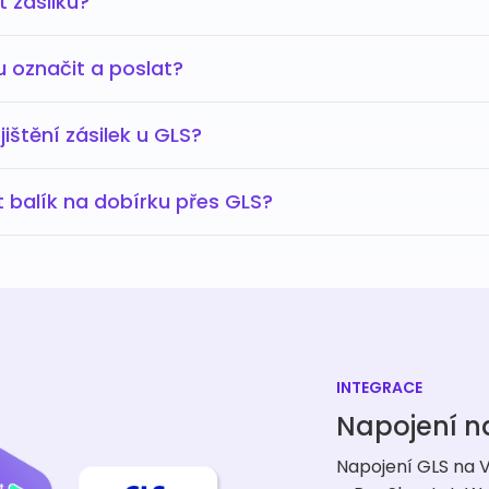
t zásilku?
u označit a poslat?
jištění zásilek u GLS?
t balík na dobírku přes GLS?
INTEGRACE
Napojení n
Napojení GLS na V