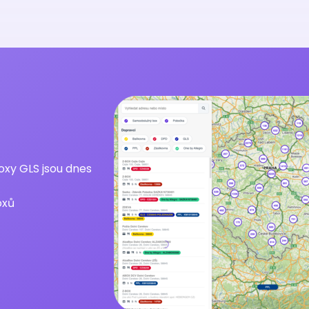
oxy GLS jsou dnes
oxů