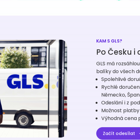
KAM S GLS?
Po Česku i 
GLS má rozsáhlou 
balíky do všech dů
Spolehlivé doru
Rychlé doručení
Německo, Španěls
Odeslání i z po
Možnost platby 
Výhodná cena p
Začít odesílat