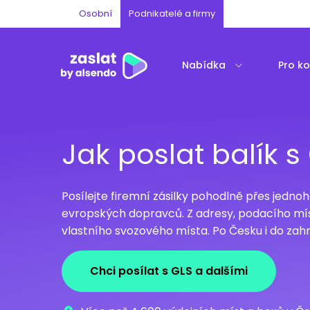
Osobní
Podnikatelé a firmy
Nabídka
Pro k
Jak poslat balík s
Posílejte firemní zásilky pohodlně přes jednoh
evropských dopravců. Z adresy, podacího mí
vlastního svozového místa. Po Česku i do zahr
Chci posílat s GLS a dalšími