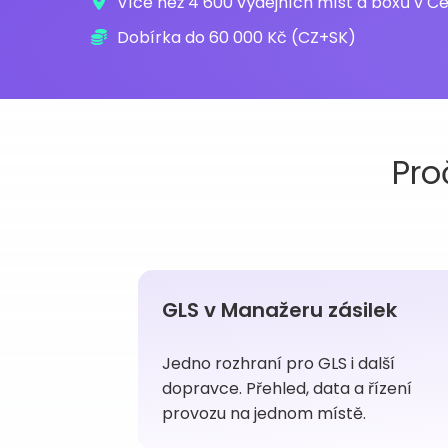
Více než 4 600 výdejních míst a boxů v Č
Dobírka do 60 000 Kč (CZ+SK)
Pro
GLS v Manažeru zásilek
Jedno rozhraní pro GLS i další
dopravce. Přehled, data a řízení
provozu na jednom místě.