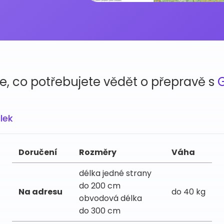
e, co potřebujete vědět o přepravě s
ilek
Doručení
Rozměry
Váha
délka jedné strany
do 200 cm
Na adresu
do 40 kg
obvodová délka
do 300 cm