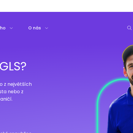
oho
O nás
 GLS?
o z největších
sta nebo z
aničí.