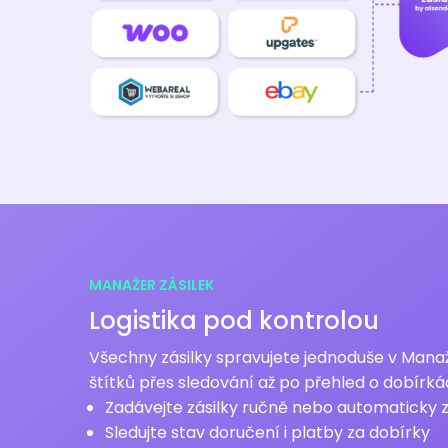
MANAŽER ZÁSILEK
Logistika pod kontrolou
Všechny zásilky spravujete jednoduše v Manaž
štítků přes sledování až po přehled o dobírká
Zadávejte zásilky ručně nebo automaticky 
Sledujte stav doručení i platby za dobírky