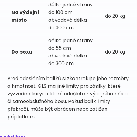
délka jedné strany
Na výdejní
do 100 cm
do 20 kg
místo
obvodová délka
do 300 cm
délka jedné strany
do 55 cm
Do boxu
do 20 kg
obvodová délka
do 300 cm
Před odesláním balíků si zkontrolujte jeho rozměry
a hmotnost. GLS má jiné limity pro zásilky, které
vyzvedne kurýr a které odešlete z výdejního místa
či samoobslužného boxu. Pokud balík limity
překročí, může být obrácen nebo zatížen
příplatkem.