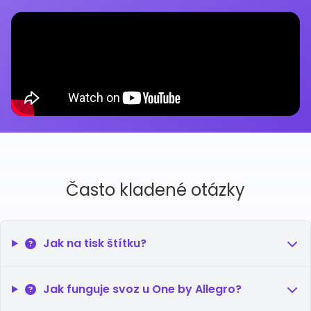
Často kladené otázky
Jak na tisk štítku?
Jak funguje svoz u One by Allegro?