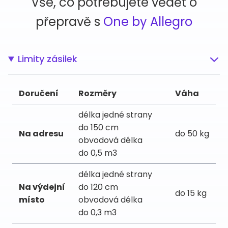
Vše, co potřebujete vědět o
přepravě s
One by Allegro
Limity zásilek
Doručení
Rozměry
Váha
délka jedné strany
do 150 cm
Na adresu
do 50 kg
obvodová délka
do 0,5 m3
délka jedné strany
Na výdejní
do 120 cm
do 15 kg
místo
obvodová délka
do 0,3 m3