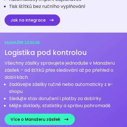
Tisk štítků bez ručního vyplňování
Jak na integrace
MANAŽER ZÁSILEK
Logistika pod kontrolou
Všechny zásilky spravujete jednoduše v Manažeru
zásilek – od štítků přes sledování až po přehled o
dobírkách.
Zadávejte zásilky ručně nebo automaticky z e-
shopu
Sledujte stav doručení i platby za dobírky
Mějte doklady, statistiky a správu pohromadě
Více o Manažeru zásilek