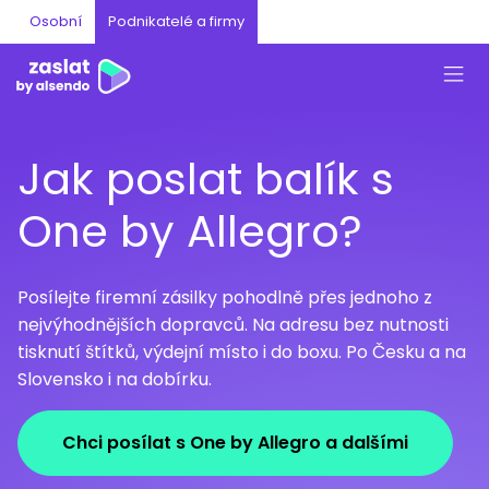
Osobní
Podnikatelé a firmy
Jak poslat balík s
One by Allegro?
Posílejte firemní zásilky pohodlně přes jednoho z
nejvýhodnějších dopravců. Na adresu bez nutnosti
tisknutí štítků, výdejní místo i do boxu. Po Česku a na
Slovensko i na dobírku.
Chci posílat s One by Allegro a dalšími