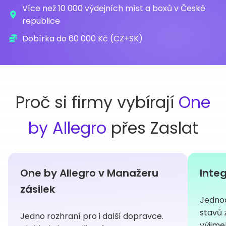
Více než 10 000 výdejních míst a boxů v České
republice
Dobírka do 60 000 Kč (CZ+SK)
Proč si firmy vybírají
One
by Allegro
přes Zaslat
One by Allegro v Manažeru
Inte
zásilek
Jedno
stavů 
Jedno rozhraní pro i další dopravce.
výjime