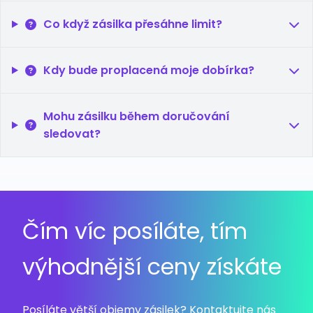
Co když zásilka přesáhne limit?
Kdy bude proplacená moje dobírka?
Mohu zásilku během doručování
sledovat?
Čím víc posíláte, tím
výhodnější ceny získáte
Posíláte větší objemy zásilek? Kontaktujte nás