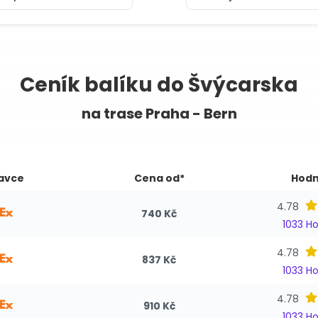
Ceník balíku do Švýcarska
na trase Praha - Bern
avce
Cena od*
Hodn
4.78
740 Kč
1033 H
4.78
837 Kč
1033 H
4.78
910 Kč
1033 H