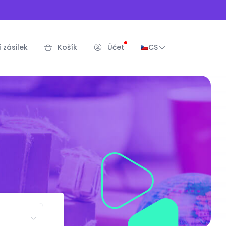
 zásilek
Košík
Účet
CS