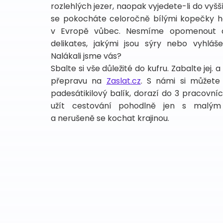
rozlehlých jezer, naopak vyjedete-li do vyšš
se pokocháte celoročně bílými kopečky hor
v Evropě vůbec. Nesmíme opomenout an
delikates, jakými jsou sýry nebo vyhláš
Nalákali jsme vás?
Sbalte si vše důležité do kufru. Zabalte jej. 
přepravu na
Zaslat.cz
. S námi si můžete
padesátikilový balík, dorazí do 3 pracovníc
užít cestování pohodlně jen s malým
a nerušeně se kochat krajinou.