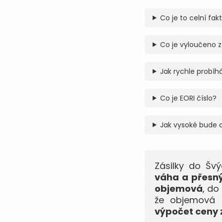
Co je to celní fak
Co je vyloučeno z
Jak rychle probíhá
Co je EORI číslo?
Jak vysoké bude 
Zásilky do Šv
váha a přesný
objemová
, do
že objemová h
výpočet ceny z