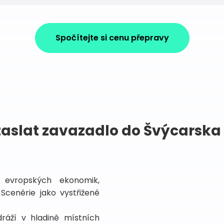
Spočítejte si cenu přepravy
zaslat zavazadlo do Švýcarska
h evropských ekonomik,
Scenérie jako vystřižené
áží v hladině místních