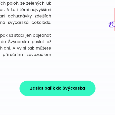
ích poloh, ze zelených luk
. A to i těmi nejvyššími
i ochutnávky zdejších
ená švýcarská čokoláda.
a pak už stačí jen objednat
 do Švýcarska poslat až
h dní. A vy si tak můžete
 příručním zavazadlem
Zaslat balík do Švýcarska