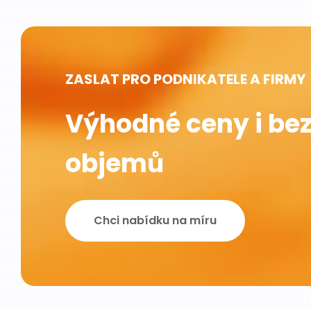
ZASLAT PRO PODNIKATELE A FIRMY
Výhodné ceny i bez
objemů
Chci nabídku na míru