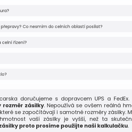
tura?
 přepravy? Co nesmím do celních oblastí posílat?
 celní řízení?
clo?
ýcarska doručujeme s dopravcem UPS a FedEx. 
 rozměr zásilky
. Nepoužívá se ovšem reálná hm
 které se započítávají i samotné rozměry zásilky. M
motnost vaší zásilky je vyšší, než ta skuteč
ásilky proto prosíme použijte naši kalkulačku
.