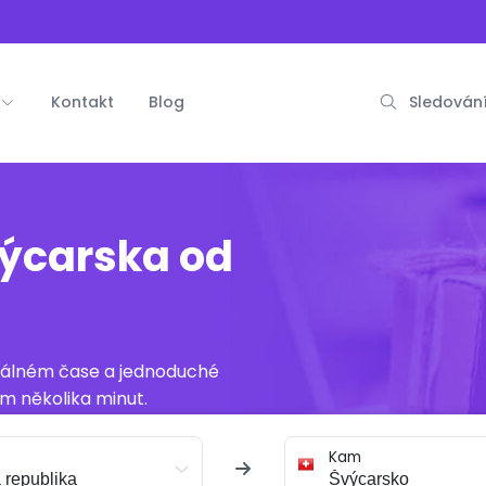
Kontakt
Blog
Sledování
výcarska od
reálném čase a jednoduché
m několika minut.
Kam