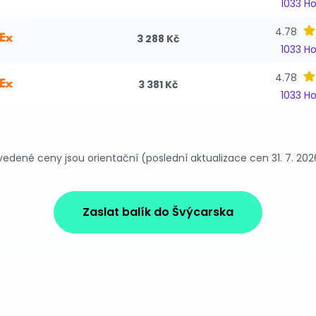
1033 H
4.78
3 288 Kč
1033 H
4.78
3 381 Kč
1033 H
vedené ceny jsou orientační (poslední aktualizace cen 31. 7. 202
Zaslat balík do Švýcarska