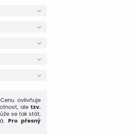
Cenu ovlivňuje
otnost, ale
tzv.
ůže se tak stát,
ná.
Pro přesný