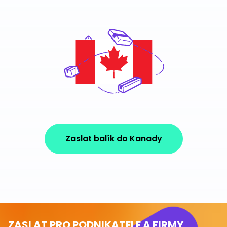
Zaslat balík do Kanady
ZASLAT PRO PODNIKATELE A FIRMY