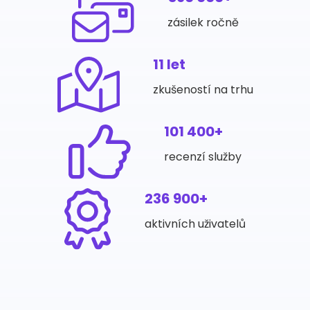
zásilek ročně
11 let
zkušeností na trhu
101 400+
recenzí služby
236 900+
aktivních uživatelů