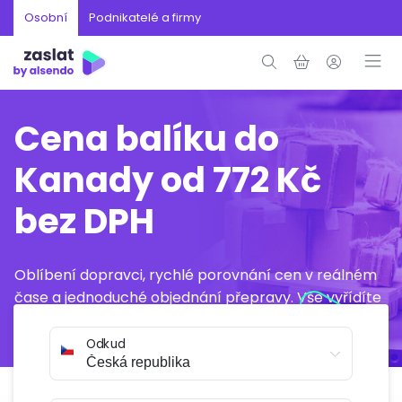
Osobní
Podnikatelé a firmy
Cena balíku do
Kanady od 772 Kč
bez DPH
Oblíbení dopravci, rychlé porovnání cen v reálném
čase a jednoduché objednání přepravy. Vše vyřídíte
online během několika minut.
Odkud