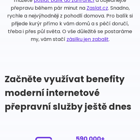
můžete
poslat balík do zahraničí
a objednejte
přepravu během pár minut na
Zaslat.cz
. Snadno,
rychle a nejvýhodněji z pohodlí domova. Pro balík si
přijede kurýr přímo k vám domů a s péčí doručí,
třeba i přes půl světa. O vše důležité se postaráme
my, vám stačí
zásilku jen zabalit
.
Začněte využívat benefity
moderní internetové
přepravní služby ještě dnes
590 000+