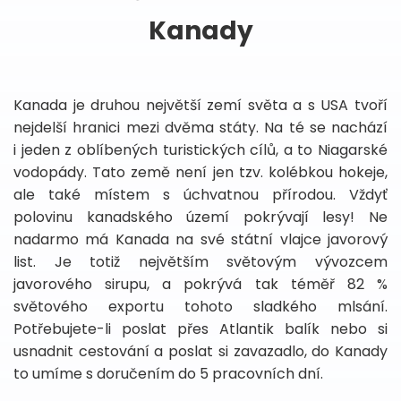
Kanady
Kanada je druhou největší zemí světa a s USA tvoří
nejdelší hranici mezi dvěma státy. Na té se nachází
i jeden z oblíbených turistických cílů, a to Niagarské
vodopády. Tato země není jen tzv. kolébkou hokeje,
ale také místem s úchvatnou přírodou. Vždyť
polovinu kanadského území pokrývají lesy! Ne
nadarmo má Kanada na své státní vlajce javorový
list. Je totiž největším světovým vývozcem
javorového sirupu, a pokrývá tak téměř 82 %
světového exportu tohoto sladkého mlsání.
Potřebujete-li poslat přes Atlantik balík nebo si
usnadnit cestování a poslat si zavazadlo, do Kanady
to umíme s doručením do 5 pracovních dní.