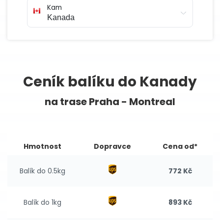
Kam
Ceník balíku do Kanady
na trase Praha - Montreal
Hmotnost
Dopravce
Cena od*
Balík do 0.5kg
772 Kč
Balík do 1kg
893 Kč