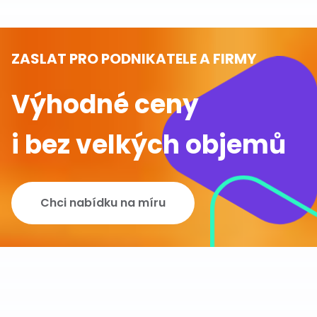
ZASLAT PRO PODNIKATELE A FIRMY
Výhodné ceny
i bez velkých objemů
Chci nabídku na míru