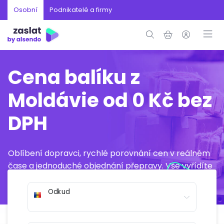
Osobní
Podnikatelé a firmy
Cena balíku z
Moldávie od 0 Kč bez
DPH
Oblíbení dopravci, rychlé porovnání cen v reálném
čase a jednoduché objednání přepravy. Vše vyřídíte
online během několika minut.
Odkud