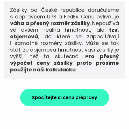
Zásilky po České republice doručujeme
s dopravcem UPS a FedEx. Cenu ovlivňuje
váha a přesný rozměr zásilky
. Nepoužívá
se ovšem reálná hmotnost, ale
tzv.
objemová
, do které se započítávají
i samotné rozměry zásilky. Může se tak
stát, že objemová hmotnost vaší zásilky je
vyšší, než ta skutečná.
Pro přesný
výpočet ceny zásilky proto prosíme
použijte naši kalkulačku
.
Spočítejte si cenu přepravy