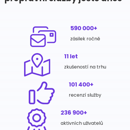
590 000+
zásilek ročně
11 let
zkušeností na trhu
101 400+
recenzí služby
236 900+
aktivních uživatelů