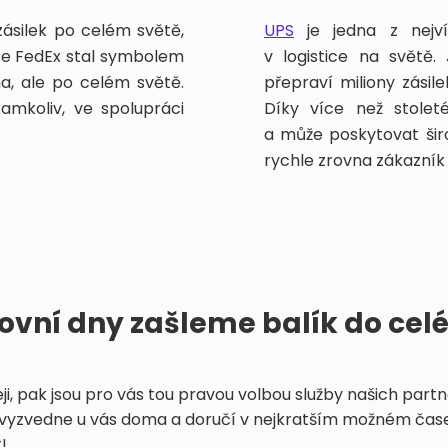
zásilek po celém světě,
UPS
je jedna z nejv
vce FedEx stal symbolem
v logistice na světě.
ma, ale po celém světě.
přepraví miliony zási
kamkoliv, ve spolupráci
Díky více než stoleté
a může poskytovat širo
rychle zrovna zákazník 
ovní dny zašleme balík do cel
eji, pak jsou pro vás tou pravou volbou služby našich par
vyzvedne u vás doma a doručí v nejkratším možném čase
!