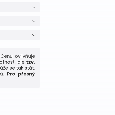
Cenu ovlivňuje
otnost, ale
tzv.
ůže se tak stát,
ná.
Pro přesný