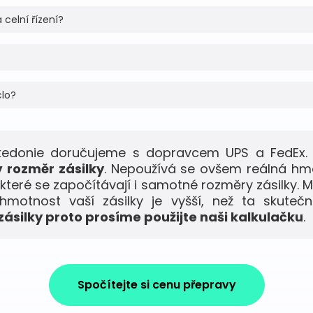
 celní řízení?
clo?
kedonie doručujeme s dopravcem UPS a FedEx. 
 rozměr zásilky
. Nepoužívá se ovšem reálná hm
 které se započítávají i samotné rozměry zásilky. M
motnost vaší zásilky je vyšší, než ta skuteč
ásilky proto prosíme použijte naši kalkulačku
.
Spočítejte si cenu přepravy