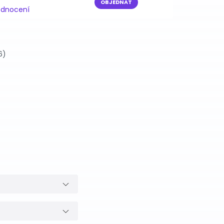
OBJEDNAT
odnocení
6)