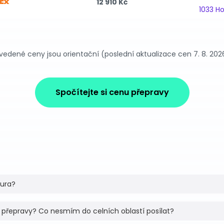
12 910 Kč
1033 H
vedené ceny jsou orientační (poslední aktualizace cen 7. 8. 202
Spočítejte si cenu přepravy
tura?
 přepravy? Co nesmím do celních oblastí posílat?