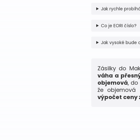
Jak rychle probíhá
Co je EORI číslo?
Jak vysoké bude 
Zásilky do Ma
váha a přesný
objemová
, do
že objemová h
výpočet ceny z