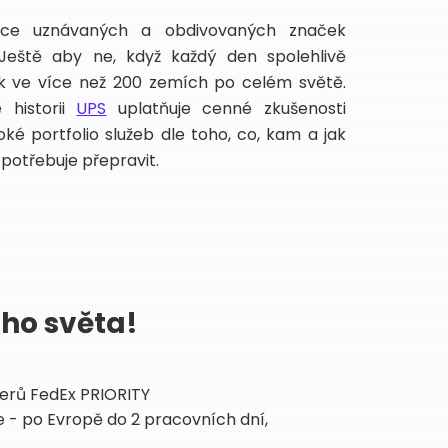
íce uznávaných a obdivovaných značek
 Ještě aby ne, když každý den spolehlivě
lek ve více než 200 zemích po celém světě.
 historii
UPS
uplatňuje cenné zkušenosti
ké portfolio služeb dle toho, co, kam a jak
potřebuje přepravit.
ého světa!
tnerů FedEx PRIORITY
 - po Evropě do 2 pracovních dní,