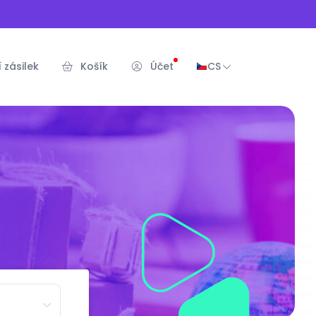
 zásilek
Košík
Účet
CS