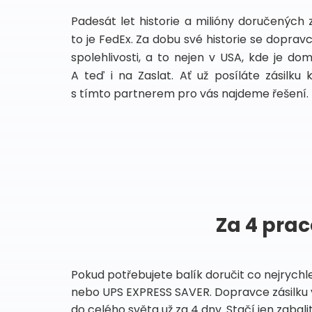
Padesát let historie a milióny doručených 
to je FedEx. Za dobu své historie se dopra
spolehlivosti, a to nejen v USA, kde je do
A teď i na Zaslat. Ať už posíláte zásilku 
s tímto partnerem pro vás najdeme řešení.
Za 4 prac
Pokud potřebujete balík doručit co nejrychl
nebo UPS EXPRESS SAVER. Dopravce zásilku 
do celého světa už za 4 dny. Stačí jen zabalit