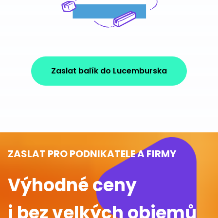
Zaslat balík do Lucemburska
ZASLAT PRO PODNIKATELE A FIRMY
Výhodné ceny
i bez velkých objemů