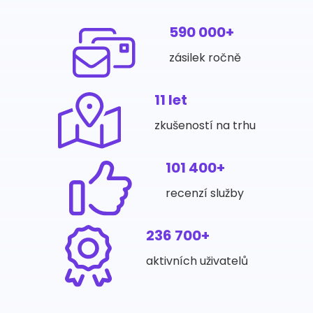
590 000+
zásilek ročně
11 let
zkušeností na trhu
101 400+
recenzí služby
236 700+
aktivních uživatelů