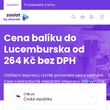
Osobní
Podnikatelé a firmy
Cena balíku do
Lucemburska od
264 Kč bez DPH
Oblíbení dopravci, rychlé porovnání cen v reálném
čase a jednoduché objednání přepravy. Vše vyřídíte
online během několika minut.
Odkud