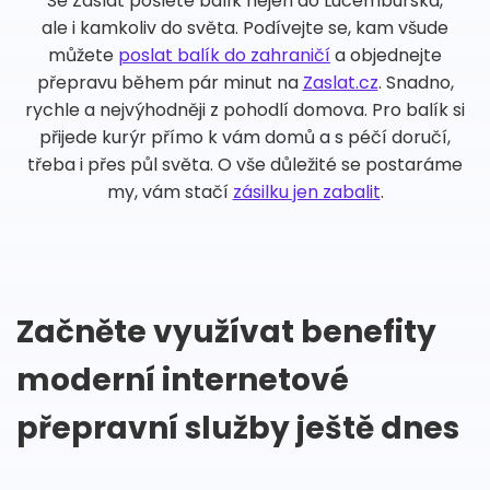
Se Zaslat pošlete balík nejen do Lucemburska,
ale i kamkoliv do světa. Podívejte se, kam všude
můžete
poslat balík do zahraničí
a objednejte
přepravu během pár minut na
Zaslat.cz
. Snadno,
rychle a nejvýhodněji z pohodlí domova. Pro balík si
přijede kurýr přímo k vám domů a s péčí doručí,
třeba i přes půl světa. O vše důležité se postaráme
my, vám stačí
zásilku jen zabalit
.
Začněte využívat benefity
moderní internetové
přepravní služby ještě dnes