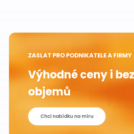
ZASLAT PRO PODNIKATELE A FIRMY
Výhodné ceny i bez
objemů
Chci nabídku na míru