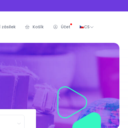
 zásilek
Košík
Účet
CS