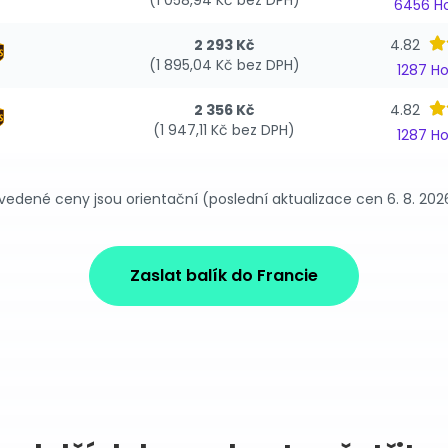
(1 058,94 Kč bez DPH)
6456 H
2 293 Kč
4.82
(1 895,04 Kč bez DPH)
1287 H
2 356 Kč
4.82
(1 947,11 Kč bez DPH)
1287 H
vedené ceny jsou orientační (poslední aktualizace cen 6. 8. 202
Zaslat balík do Francie