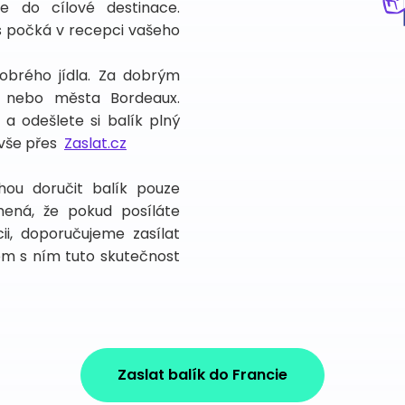
te do cílové destinace.
ás počká v recepci vašeho
dobrého jídla. Za dobrým
 nebo města Bordeaux.
 a odešlete si balík plný
 vše přes
Zaslat.cz
ohou doručit balík pouze
ená, že pokud posíláte
ii, doporučujeme zasílat
em s ním tuto skutečnost
Zaslat balík do Francie