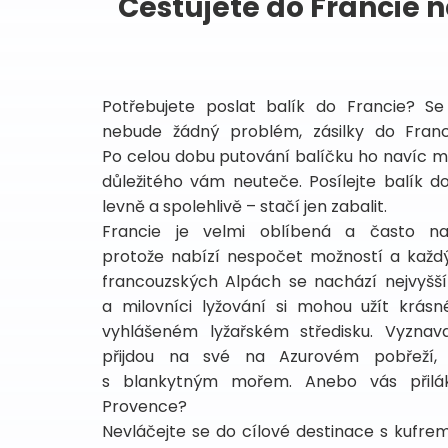
Cestujete do Francie n
Potřebujete poslat balík do Francie? S
nebude žádný problém, zásilky do Fran
Po celou dobu putování balíčku ho navíc 
důležitého vám neuteče. Posílejte balík d
levně a spolehlivě – stačí jen zabalit.
Francie je velmi oblíbená a často nav
protože nabízí nespočet možností a každý 
francouzských Alpách se nachází nejvyšš
a milovníci lyžování si mohou užít krás
vyhlášeném lyžařském středisku. Vyznav
přijdou na své na Azurovém pobřeží,
s blankytným mořem. Anebo vás přilák
Provence?
Nevláčejte se do cílové destinace s kufrem.