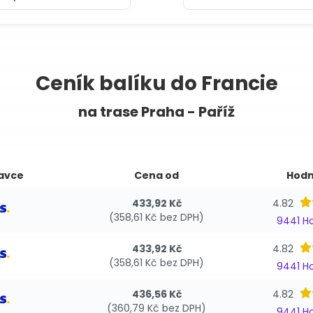
Ceník balíku do Francie
na trase Praha - Paříž
avce
Cena od
Hodn
433,92 Kč
4.82
(358,61 Kč bez DPH)
9441 H
433,92 Kč
4.82
(358,61 Kč bez DPH)
9441 H
436,56 Kč
4.82
(360,79 Kč bez DPH)
9441 H