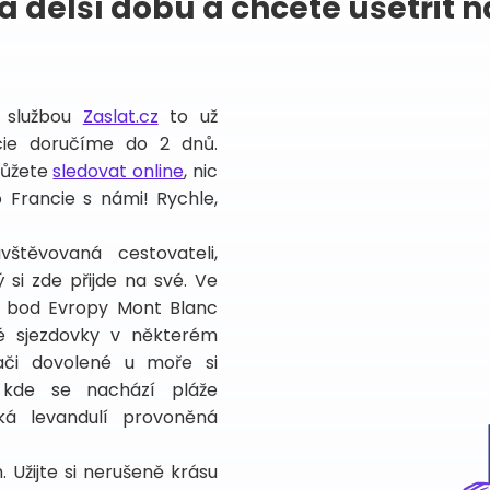
a delší dobu a chcete ušetřit
e službou
Zaslat.cz
to už
cie doručíme do 2 dnů.
můžete
sledovat online
, nic
o Francie s námi! Rychle,
štěvovaná cestovateli,
si zde přijde na své. Ve
í bod Evropy Mont Blanc
né sjezdovky v některém
ači dovolené u moře si
 kde se nachází pláže
á levandulí provoněná
 Užijte si nerušeně krásu