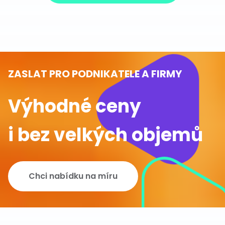
ZASLAT PRO PODNIKATELE A FIRMY
Výhodné ceny
i bez velkých objemů
Chci nabídku na míru