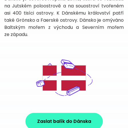
na Jutském poloostrově a na souostroví tvořeném
asi 400 tisíci ostrovy. K Dánskému království patří
také Grónsko a Faerské ostrovy. Dánsko je omýváno
Baltským mořem z východu a Severním mořem
ze západu.
Zaslat balík do Dánska