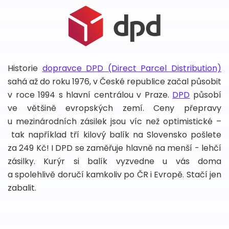
Historie
dopravce DPD (Direct Parcel Distribution)
sahá až do roku 1976, v České republice začal působit
v roce 1994 s hlavní centrálou v Praze.
DPD
působí
ve většině evropských zemí. Ceny přepravy
u mezinárodních zásilek jsou víc než optimistické –
tak například tří kilový balík na Slovensko pošlete
za 249 Kč! I DPD se zaměřuje hlavně na menší - lehčí
zásilky. Kurýr si balík vyzvedne u vás doma
a spolehlivě doručí kamkoliv po ČR i Evropě. Stačí jen
zabalit.