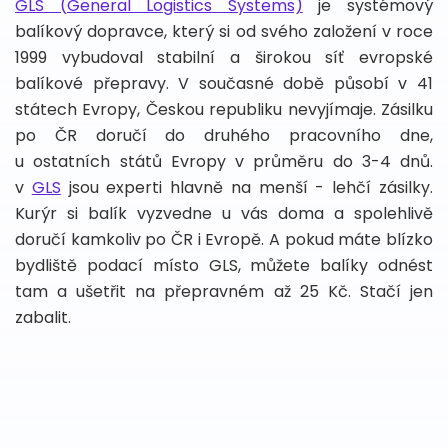
GLS (General Logistics Systems)
je systémový
balíkový dopravce, který si od svého založení v roce
1999 vybudoval stabilní a širokou síť evropské
balíkové přepravy. V současné době působí v 41
státech Evropy, Českou republiku nevyjímaje. Zásilku
po ČR doručí do druhého pracovního dne,
u ostatních států Evropy v průměru do 3-4 dnů.
v
GLS
jsou experti hlavně na menší - lehčí zásilky.
Kurýr si balík vyzvedne u vás doma a spolehlivě
doručí kamkoliv po ČR i Evropě. A pokud máte blízko
bydliště podací místo GLS, můžete balíky odnést
tam a ušetřit na přepravném až 25 Kč. Stačí jen
zabalit.