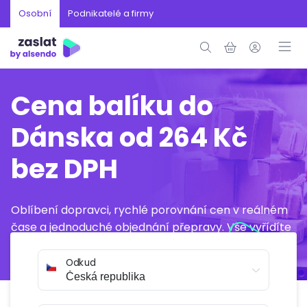
Osobní
Podnikatelé a firmy
Cena balíku do
Dánska od 264 Kč
bez DPH
Oblíbení dopravci, rychlé porovnání cen v reálném
čase a jednoduché objednání přepravy. Vše vyřídíte
online během několika minut.
Odkud