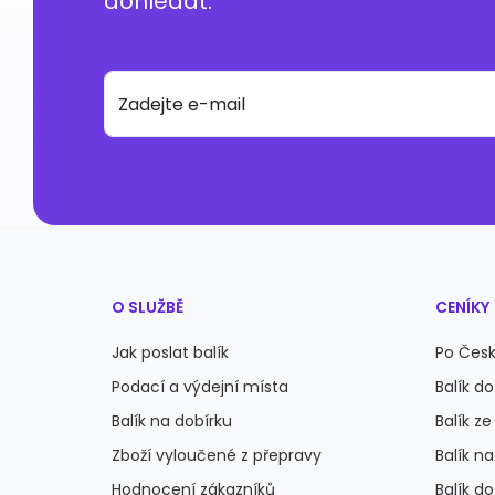
dohledat.
Zadejte e-mail
O SLUŽBĚ
CENÍKY
Jak poslat balík
Po Česk
Podací a výdejní místa
Balík do
Balík na dobírku
Balík ze
Zboží vyloučené z přepravy
Balík n
Hodnocení zákazníků
Balík do