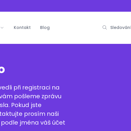
Kontakt
Blog
Sledování
o
edli při registraci na
l vám pošleme zprávu
la. Pokud jste
taktujte prosím naši
 podle jména váš účet