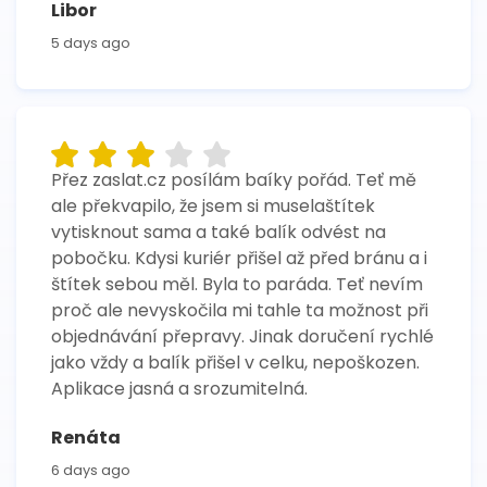
Libor
5 days ago
Přez zaslat.cz posílám baíky pořád. Teť mě
ale překvapilo, že jsem si muselaštítek
vytisknout sama a také balík odvést na
pobočku. Kdysi kuriér přišel až před bránu a i
štítek sebou měl. Byla to paráda. Teť nevím
proč ale nevyskočila mi tahle ta možnost při
objednávání přepravy. Jinak doručení rychlé
jako vždy a balík přišel v celku, nepoškozen.
Aplikace jasná a srozumitelná.
Renáta
6 days ago