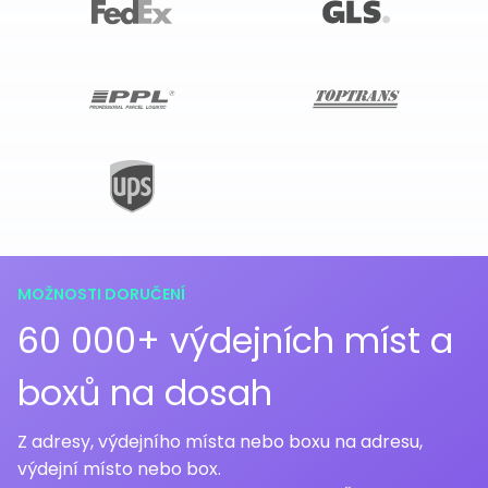
MOŽNOSTI DORUČENÍ
60 000+ výdejních míst a
boxů na dosah
Z adresy, výdejního místa nebo boxu na adresu,
výdejní místo nebo box.