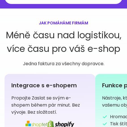
JAK POMÁHÁME FIRMÁM
Méně času nad logistikou,
více času pro váš e-shop
Jedna faktura za všechny dopravce.
Integrace s e-shopem
Funkce p
Propojte Zaslat se svým e-
Nástroje, k
shopem během pár minut. Bez
vašemu obj
vývoje. Bez složitostí.
Hromad
Tisk ští