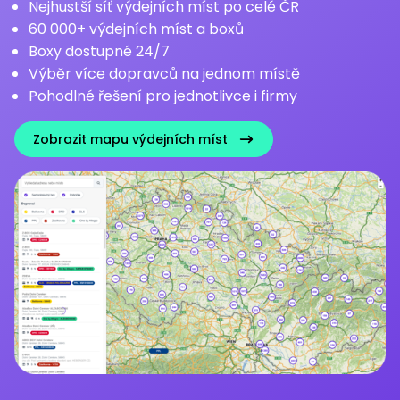
Nejhustší síť výdejních míst po celé ČR
60 000+ výdejních míst a boxů
Boxy dostupné 24/7
Výběr více dopravců na jednom místě
Pohodlné řešení pro jednotlivce i firmy
Zobrazit mapu výdejních míst