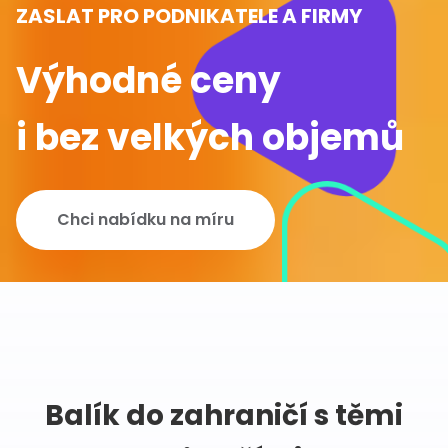
ZASLAT PRO PODNIKATELE A FIRMY
Výhodné ceny
i bez velkých objemů
Chci nabídku na míru
Balík do zahraničí s těmi