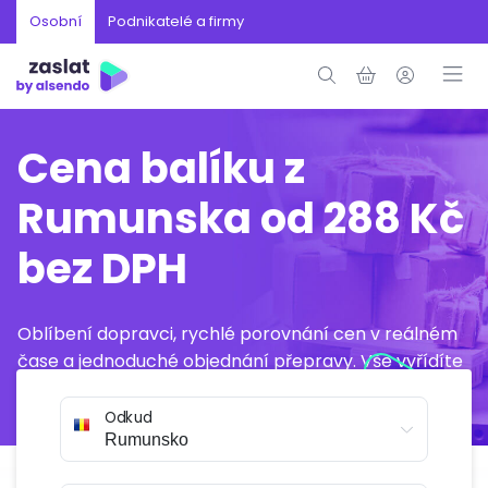
Osobní
Podnikatelé a firmy
Cena balíku z
Rumunska od 288 Kč
bez DPH
Oblíbení dopravci, rychlé porovnání cen v reálném
čase a jednoduché objednání přepravy. Vše vyřídíte
online během několika minut.
Odkud