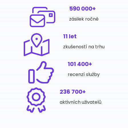
590 000+
zásilek ročně
11 let
zkušeností na trhu
101 400+
recenzí služby
236 700+
aktivních uživatelů