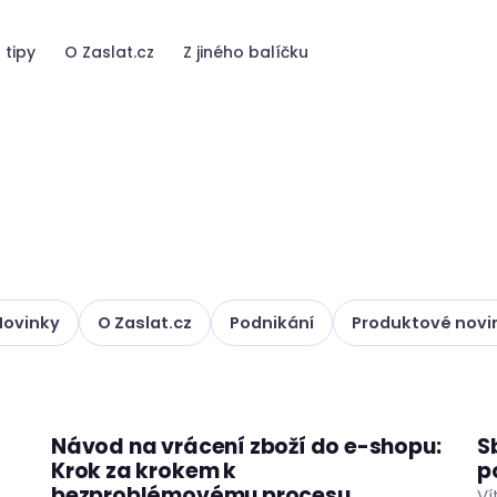
 tipy
O Zaslat.cz
Z jiného balíčku
Novinky
O Zaslat.cz
Podnikání
Produktové novi
Návod na vrácení zboží do e-shopu:
S
ČLÁNKY
RADY A TIPY
Krok za krokem k
p
bezproblémovému procesu
Ví