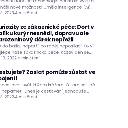
dnešní době se technologie neustále vyvíjí a
ináší nové možnosti. Umělá inteligence (AI)
 stává nezbytnou součástí moderních
. 3. 2023
4 min čtení
dniků. Pro malé a střední…
uriozity ze zákaznické péče: Dort v
ČLÁNKY
alíku kurýr nesnědl, dopravu ale
arozeninový dárek nepřežil
 do balíku nepatří, co raději neposílat? To ví
jlépe naše zákaznická péče. Každý den se
legové starají o stovky balíků, mluví s
. 10. 2022
4 min čtení
sítkami…
estujete? Zaslat pomůže zůstat ve
ČLÁNKY
pojení!
ocestovat svět křížem krážem! O tom sní lidé
 nepaměti. Dnes je cestování jednoduše
stupné všem, pracovat je možné odkudkoliv,
. 8. 2022
4 min čtení
kzvaných digitálních nomádů přibývá.…