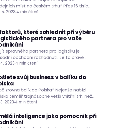
dejních míst na českém trhu? Přes 16 tisíc
st je po celém Česku k dispozici i pro vaše
. 5. 2023
4 min čtení
dnikatelské…
 faktorů, které zohlednit při výběru
ČLÁNKY
PODNIKÁNÍ
RADY A TIPY
ogistického partnera pro vaše
odnikání
jít správného partnera pro logistiku je
sadní obchodní rozhodnutí. Je to právě
pravní partner, kdo je zodpovědný za
. 4. 2023
4 min čtení
alizaci dodávek vašich produktů zákazníkům.
oto…
ošlete svůj business v balíku do
ČLÁNKY
PODNIKÁNÍ
RADY A TIPY
olska
oč zrovna balík do Polska? Nejenže nabízí
lsko téměř trojnásobně větší vnitřní trh, než
n náš domácí, ale pyšní se i silnou
. 3. 2023
4 min čtení
onomikou a…
mělá inteligence jako pomocník při
ČLÁNKY
PODNIKÁNÍ
odnikání