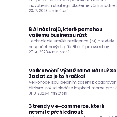
inovativních strategií. Ukážeme vám snadné
inovace v podnikání, které vám pomohou
20. 7. 2023
4 min čtení
rozšířit vaše podnikatelské příležitosti nejen v
Česku. Dosáhněte…
8 AI nástrojů, které pomohou
ČLÁNKY
PODNIKÁNÍ
RADY A TIPY
vašemu businessu růst
Technologie umělé inteligence (AI) otevřely
nespočet nových příležitostí pro všechny
velikosti podniků po celém světě. AI poskytuje
27. 4. 2023
4 min čtení
hluboké poznatky jako nikdy předtím a
pomáhá…
Velikonoční výslužka na dálku? Se
ČLÁNKY
RADY A TIPY
Zaslat.cz
je to hračka!
Velikonoce jsou ideálním časem k obdarován
blízkým. Pokud hledáte inspiraci, máme pro v
několik nápadů na dárky, které budou nejen
31. 3. 2023
4 min čtení
milé, ale i praktické.…
3 trendy v e-commerce, které
ČLÁNKY
PODNIKÁNÍ
RADY A TIPY
nesmíte přehlédnout