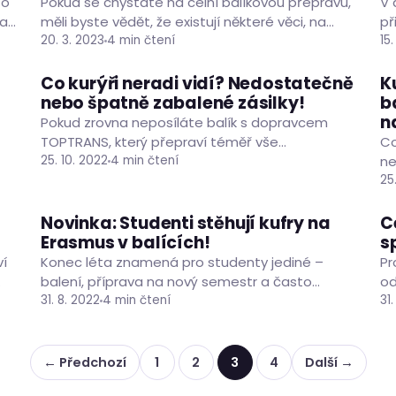
To
Pokud se chystáte na celní balíkovou přepravu,
V 
 a
měli byste vědět, že existují některé věci, na
př
et
které si musíte dát pozor. Tyto kroky mohou
20. 3. 2023
4 min čtení
se
15
pomoci…
po
Co kurýři neradi vidí? Nedostatečně
K
ČLÁNKY
nebo špatně zabalené zásilky!
b
n
Pokud zrovna neposíláte balík s dopravcem
tní
TOPTRANS, který přepraví téměř vše
Co
nadrozměrné i atypické, zbystřete! Kurýři
25. 10. 2022
4 min čtení
ne
ostatních dopravců (Balíkovna, DPD, FedEx, GLS,
ko
25
UPS, WE|DO)…
de
Novinka: Studenti stěhují kufry na
C
ČLÁNKY
Erasmus v balících!
s
ví
Konec léta znamená pro studenty jediné –
Pr
balení, příprava na nový semestr a často
od
stěhování na Erasmus. Pro ty studenty, kteří
31. 8. 2022
4 min čtení
do
31
cestují v rámci…
ta
← Předchozí
1
2
3
4
Další →