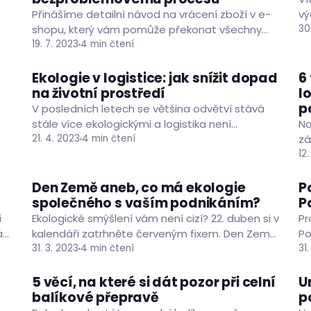
Přinášíme detailní návod na vrácení zboží v e-
vý
shopu, který vám pomůže překonat všechny
mí
30
překážky a zajistí bezproblémový průběh
19. 7. 2023
4 min čtení
po
celého procesu.
Ekologie v logistice: jak snížit dopad
6
ČLÁNKY
RADY A TIPY
na životní prostředí
l
p
V posledních letech se většina odvětví stává
stále více ekologickými a logistika není
Na
výjimkou. Obzvláště v dnešní době, kdy se stále
21. 4. 2023
4 min čtení
zá
více lidí zajímá…
do
12
re
Pr
Den Země aneb, co má ekologie
P
ČLÁNKY
PODNIKÁNÍ
RADY A TIPY
společného s vaším podnikáním?
P
í
Ekologické smýšlení vám není cizí? 22. duben si v
Pr
ás
kalendáři zatrhněte červeným fixem. Den Země
Po
om
je každoroční připomínka ochrany životního
31. 3. 2023
4 min čtení
te
31
prostředí a ekologického smýšlení.…
ek
5 věcí, na které si dát pozor při celní
U
ČLÁNKY
PODNIKÁNÍ
RADY A TIPY
balíkové přepravě
p