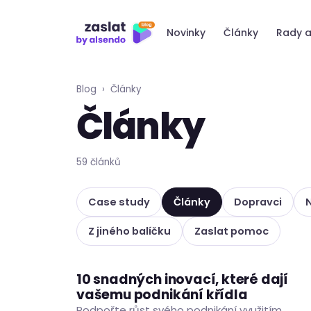
Přeskočit
na
Novinky
Články
Rady a
obsah
Blog
›
Články
Články
59 článků
Case study
Články
Dopravci
Z jiného balíčku
Zaslat pomoc
10 snadných inovací, které dají
ČLÁNKY
PODNIKÁNÍ
vašemu podnikání křídla
Podpořte růst svého podnikání využitím