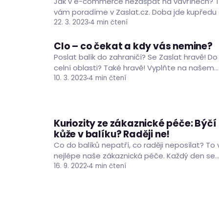
Jak v e-commerce nezaspat na vavřínech? 
vám poradíme v Zaslat.cz. Doba jde kupředu
pro úspěch vašeho podnikání je nezbytné drž
22. 3. 2023
4 min čtení
krok. Podívejte…
Clo – co čekat a kdy vás nemine?
ČLÁNKY
O ZASLAT.CZ
Poslat balík do zahraničí? Se Zaslat hravě! Do
celní oblasti? Také hravě! Vyplňte na našem
webu svoji objednávku přepravy a o vše osta
10. 3. 2023
4 min čtení
se…
Kuriozity ze zákaznické péče: Býčí
ČLÁNKY
kůže v balíku? Raději ne!
Co do balíků nepatří, co raději neposílat? To 
nejlépe naše zákaznická péče. Každý den se
kolegové starají o stovky balíků, mluví s
16. 9. 2022
4 min čtení
desítkami…