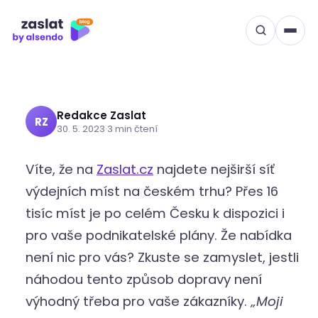
Sběrná a výdejní místa:
Přeskočit
na
Proč je pro podnikatele
obsah
klíčové využívat je?
Redakce Zaslat
RZ
30. 5. 2023
·
3 min čtení
Víte, že na
Zaslat.cz
najdete nejširší síť
výdejních míst na českém trhu? Přes 16
tisíc míst je po celém Česku k dispozici i
pro vaše podnikatelské plány. Že nabídka
není nic pro vás? Zkuste se zamyslet, jestli
náhodou tento způsob dopravy není
výhodný třeba pro vaše zákazníky.
„Moji