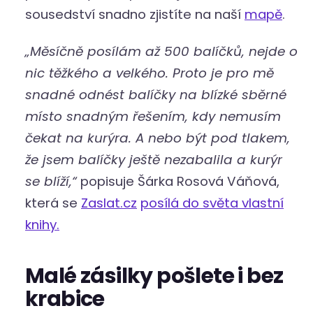
sousedství snadno zjistíte na naší
mapě
.
„Měsíčně posílám až 500 balíčků, nejde o
nic těžkého a velkého. Proto je pro mě
snadné odnést balíčky na blízké sběrné
místo snadným řešením, kdy nemusím
čekat na kurýra. A nebo být pod tlakem,
že jsem balíčky ještě nezabalila a kurýr
se blíží,“
popisuje Šárka Rosová Váňová,
která se
Zaslat.cz
posílá do světa vlastní
knihy.
Malé zásilky pošlete i bez
krabice