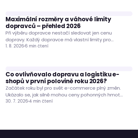
Maximální rozměry a váhové limity
RADY A TIPY
dopravců – přehled 2026
Při výběru dopravce nestačí sledovat jen cenu
dopravy. Každý dopravce má vlastní limity pro
hmotnost, rozměry i obvod zásilky a jejich překročení…
1. 8. 2026
6 min čtení
Co ovlivňovalo dopravu a logistiku e-
PODNIKÁNÍ
shopů v první polovině roku 2026?
Začátek roku byl pro svět e-commerce plný změn.
Ukázalo se, jak silně mohou ceny pohonných hmot
ovlivnit náklady na dopravu zásilek. Situaci…
30. 7. 2026
4 min čtení