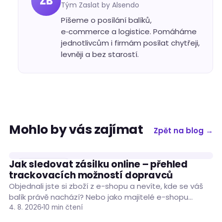
ZB
Tým Zaslat by Alsendo
Píšeme o posílání balíků,
e‑commerce a logistice. Pomáháme
jednotlivcům i firmám posílat chytřeji,
levněji a bez starostí.
Mohlo by vás zajímat
Zpět na blog →
Jak sledovat zásilku online – přehled
RADY A TIPY
trackovacích možností dopravců
Objednali jste si zboží z e-shopu a nevíte, kde se váš
balík právě nachází? Nebo jako majitelé e-shopu
porovnáváte trackovací možnosti dopravců…
4. 8. 2026
10 min čtení