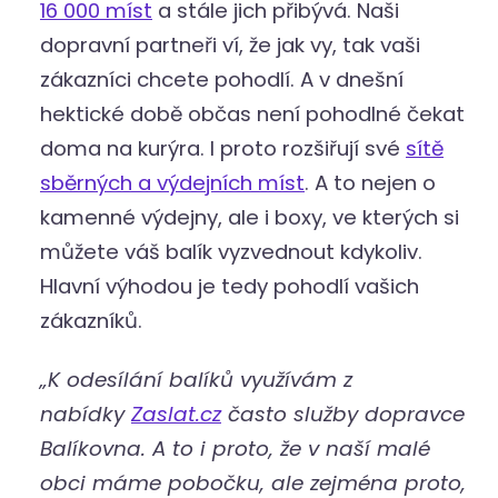
16 000 míst
a stále jich přibývá. Naši
dopravní partneři ví, že jak vy, tak vaši
zákazníci chcete pohodlí. A v dnešní
hektické době občas není pohodlné čekat
doma na kurýra. I proto rozšiřují své
sítě
sběrných a výdejních míst
. A to nejen o
kamenné výdejny, ale i boxy, ve kterých si
můžete váš balík vyzvednout kdykoliv.
Hlavní výhodou je tedy pohodlí vašich
zákazníků.
„K odesílání balíků využívám z
nabídky
Zaslat.cz
často služby dopravce
Balíkovna. A to i proto, že v naší malé
obci máme pobočku, ale zejména proto,