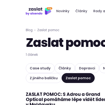
Přeskočit
na
Novinky
Články
Rady a
obsah
Blog
›
Zaslat pomoc
Zaslat pomo
1 článek
Case study
Články
Dopravci
Z jiného balíčku
Zaslat pomoc
ZASLAT POMOC: S Adrou a Grand
ZASLAT POMOC
Optical pomáháme lépe vidět lid
v Moldavsku