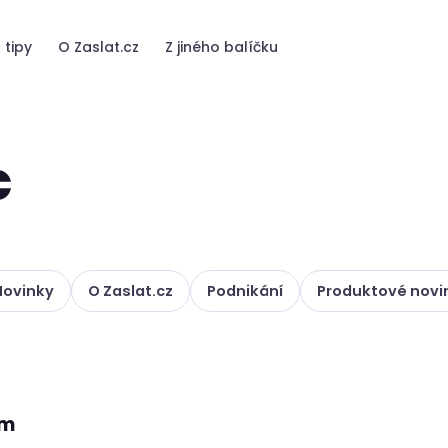
 tipy
O Zaslat.cz
Z jiného balíčku
c
Novinky
O Zaslat.cz
Podnikání
Produktové novi
em