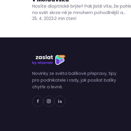
Nosíte dioptrické brýle? Pak jistě víte, že pohl
na svět skrze ně je mnohem pohodlnější a
čistší, než ten bez nich. Obecně prospěšné
25. 4. 2022
2 min čtení
společnosti…
Novinky ze světa balíkové přepravy, tipy
pro podnikatele i rady, jak posílat balíky
chytře a levně.