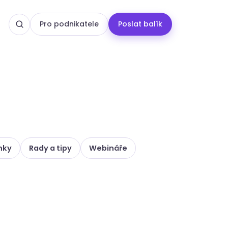
Pro podnikatele
Poslat balík
nky
Rady a tipy
Webináře