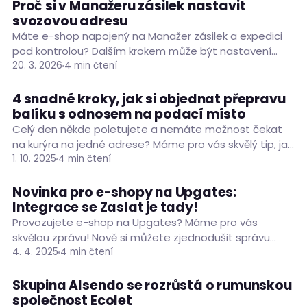
Proč si v Manažeru zásilek nastavit
O ZASLAT.CZ
PODNIKÁNÍ
svozovou adresu
Máte e-shop napojený na Manažer zásilek a expedici
pod kontrolou? Dalším krokem může být nastavení
svozové adresy, díky které celý proces ještě více
20. 3. 2026
4 min čtení
zjednodušíte.…
4 snadné kroky, jak si objednat přepravu
O ZASLAT.CZ
balíku s odnosem na podací místo
Celý den někde poletujete a nemáte možnost čekat
na kurýra na jedné adrese? Máme pro vás skvělý tip, jak
balíček předat dopravci podle vašich…
1. 10. 2025
4 min čtení
Novinka pro e-shopy na Upgates:
NOVINKY
O ZASLAT.CZ
PODNIKÁNÍ
Integrace se Zaslat je tady!
Provozujete e-shop na Upgates? Máme pro vás
skvělou zprávu! Nově si můžete zjednodušit správu
logistiky díky doplňku Zaslat, který přímo propojí váš e-
4. 4. 2025
4 min čtení
shop s…
Skupina Alsendo se rozrůstá o rumunskou
O ZASLAT.CZ
PODNIKÁNÍ
společnost Ecolet