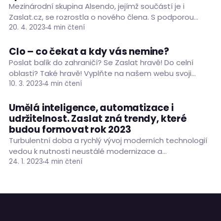
Mezinárodní skupina Alsendo, jejímž součástí je i
Zaslat.cz, se rozrostla o nového člena. S podporou
Abris Capital Partners vstoupila do společnosti Ecolet,
20. 4. 2023
4 min čtení
přední platforma…
Clo – co čekat a kdy vás nemine?
ČLÁNKY
O ZASLAT.CZ
Poslat balík do zahraničí? Se Zaslat hravě! Do celní
oblasti? Také hravě! Vyplňte na našem webu svoji
objednávku přepravy a o vše ostatní se…
10. 3. 2023
4 min čtení
Umělá inteligence, automatizace i
NOVINKY
O ZASLAT.CZ
udržitelnost. Zaslat zná trendy, které
budou formovat rok 2023
Turbulentní doba a rychlý vývoj moderních technologií
vedou k nutnosti neustálé modernizace a
implementace nových nástrojů ve všech oblastech
24. 1. 2023
4 min čtení
průmyslu a obchodu, včetně logistiky. „Zasáhnou-li…