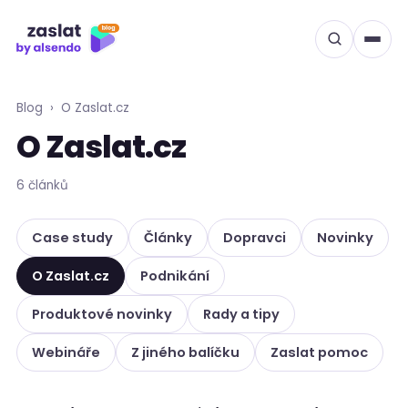
Přeskočit
na
obsah
Blog
›
O Zaslat.cz
O Zaslat.cz
6 článků
Case study
Články
Dopravci
Novinky
O Zaslat.cz
Podnikání
Produktové novinky
Rady a tipy
Webináře
Z jiného balíčku
Zaslat pomoc