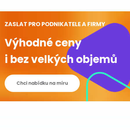
ZASLAT PRO PODNIKATELE A FIRMY
Výhodné ceny
i bez velkých objemů
Chci nabídku na míru