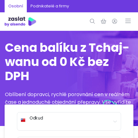
Osobní
Podnikatelé a firmy
Cena balíku z Tchaj-
wanu od 0 Kč bez
DPH
Oblíbení dopravci, rychlé porovnání cen v reálném
čase a jednoduché objednání přepravy. Vše vyřídíte
online během několika minut.
Odkud