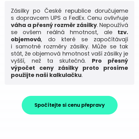
Zásilky po České republice doručujeme
s dopravcem UPS a FedEx. Cenu ovlivňuje
váha a přesný rozměr zásilky
. Nepoužívá
se ovšem reálná hmotnost, ale
tzv.
objemová
, do které se započítávají
i samotné rozměry zásilky. Může se tak
stát, že objemová hmotnost vaší zásilky je
vyšší, než ta skutečná.
Pro přesný
výpočet ceny zásilky proto prosíme
použijte naši kalkulačku
.
Spočítejte si cenu přepravy