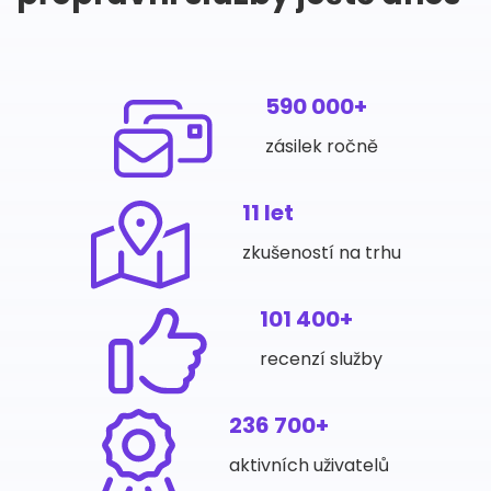
590 000+
zásilek ročně
11 let
zkušeností na trhu
101 400+
recenzí služby
236 700+
aktivních uživatelů