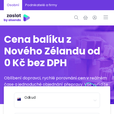
Osobní
Podnikatelé a firmy
Cena balíku z
Nového Zélandu od
0 Kč bez DPH
Oblíbení dopravci, rychlé porovnání cen v reálném
čase a jednoduché objednání přepravy. Vše vyřídíte
online během několika minut.
Odkud