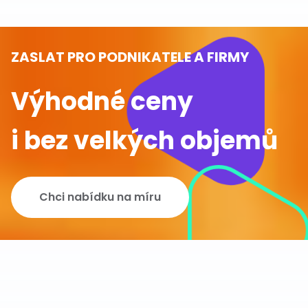
ZASLAT PRO PODNIKATELE A FIRMY
Výhodné ceny
i bez velkých objemů
Chci nabídku na míru