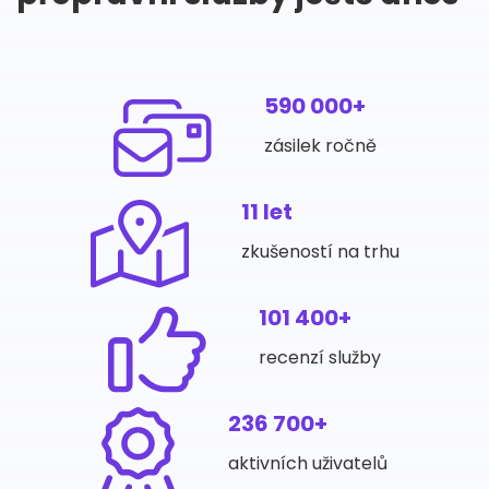
590 000+
zásilek ročně
11 let
zkušeností na trhu
101 400+
recenzí služby
236 700+
aktivních uživatelů