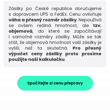
Zásilky po České republice doručujeme
s dopravcem UPS a FedEx. Cenu ovlivňuje
váha a přesný rozměr zásilky
. Nepoužívá
se ovšem reálná hmotnost, ale
tzv.
objemová
, do které se započítávají
i samotné rozměry zásilky. Může se tak
stát, že objemová hmotnost vaší zásilky je
vyšší, než ta skutečná.
Pro přesný
výpočet ceny zásilky proto prosíme
použijte naši kalkulačku
.
Spočítejte si cenu přepravy