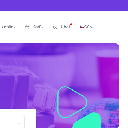
 zásilek
Košík
Účet
CS