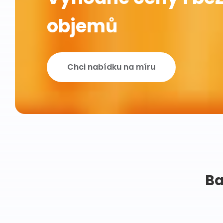
objemů
Chci nabídku na míru
Ba