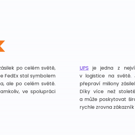
zásilek po celém světě,
UPS
je jedna z nejv
vce FedEx stal symbolem
v logistice na světě.
ma, ale po celém světě.
přepraví miliony zási
kamkoliv, ve spolupráci
Díky více než stoleté
a může poskytovat širo
rychle zrovna zákazník 