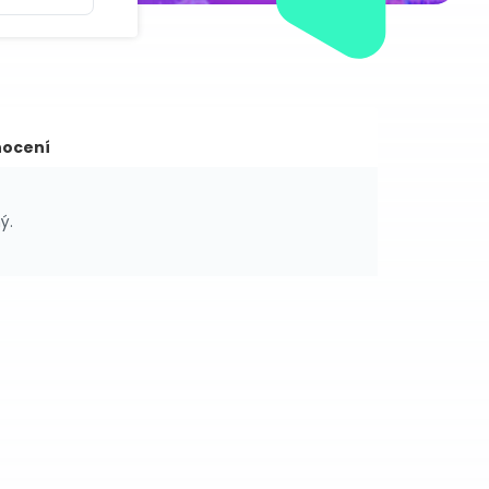
ocení
ý.