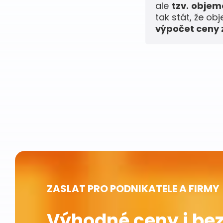
ale
tzv. obje
tak stát, že ob
výpočet ceny z
ZASLAT PRO PODNIKATELE A FIRMY
Výhodné ceny i bez