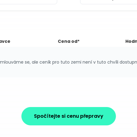
avce
Cena od*
Hodn
mlouváme se, ale ceník pro tuto zemi není v tuto chvíli dostupn
Spočítejte si cenu přepravy