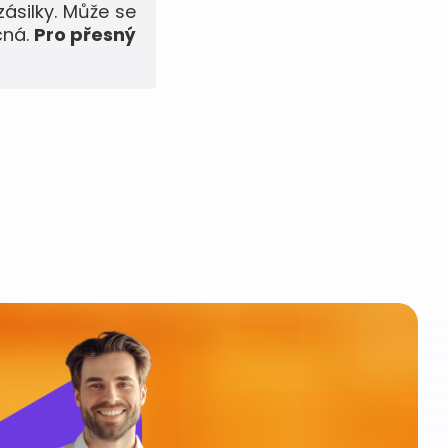
zásilky. Může se
čná.
Pro přesný