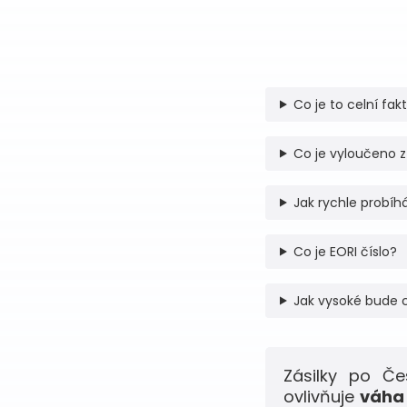
Co je to celní fak
Co je vyloučeno z
Jak rychle probíhá
Co je EORI číslo?
Jak vysoké bude 
Zásilky po Č
ovlivňuje
váha 