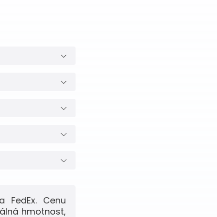
a FedEx. Cenu
eálná hmotnost,