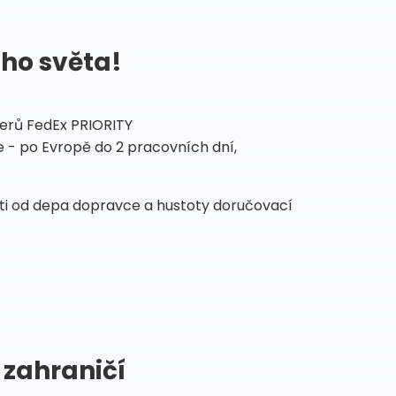
ého světa!
tnerů FedEx PRIORITY
 - po Evropě do 2 pracovních dní,
sti od depa dopravce a hustoty doručovací
 zahraničí