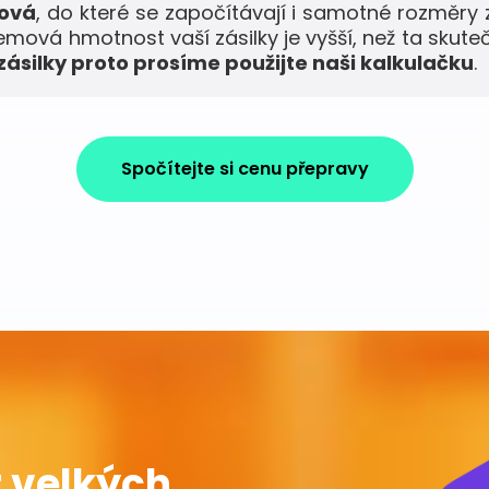
mová
, do které se započítávají i samotné rozměry 
jemová hmotnost vaší zásilky je vyšší, než ta skute
ásilky proto prosíme použijte naši kalkulačku
.
Spočítejte si cenu přepravy
 velkých