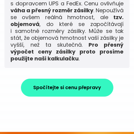
s dopravcem UPS a FedEx. Cenu ovlivňuje
váha a přesný rozměr zásilky
. Nepoužívá
se ovšem reálná hmotnost, ale
tzv.
objemová
, do které se započítávají
i samotné rozměry zásilky. Může se tak
stát, že objemová hmotnost vaší zásilky je
vyšší, než ta skutečná.
Pro přesný
výpočet ceny zásilky proto prosíme
použijte naši kalkulačku
.
Spočítejte si cenu přepravy