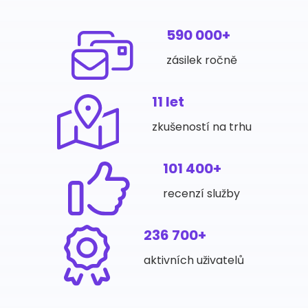
590 000+
zásilek ročně
11 let
zkušeností na trhu
101 400+
recenzí služby
236 700+
aktivních uživatelů