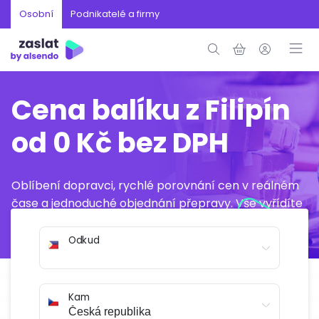
Osobní
Podnikatelé a firmy
Cena balíku z Filipín
od 0 Kč bez DPH
Oblíbení dopravci, rychlé porovnání cen v reálném
čase a jednoduché objednání přepravy. Vše vyřídíte
online během několika minut.
Odkud
Kam