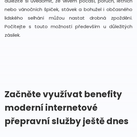
důležité si uvědomit, že vlivem počasí, poruch, letních
nebo vánočních špiček, stávek a bohužel i občasného
lidského selhání můžou nastat drobná zpoždění.
Počítejte s touto možností především u důležitých
zásilek.
Začněte využívat benefity
moderní internetové
přepravní služby ještě dnes