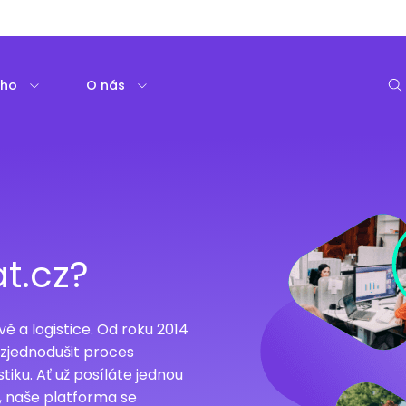
oho
O nás
at.cz?
ě a logistice. Od roku 2014
zjednodušit proces
stiku. Ať už posíláte jednou
, naše platforma se