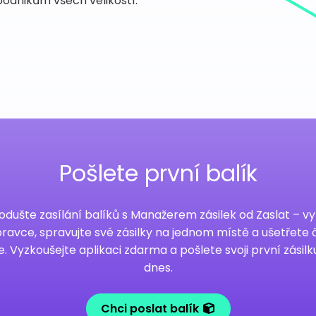
 podnikům všech velikostí.
Pošlete první balík
odušte zasílání balíků s Manažerem zásilek od Zaslat – v
ravce, spravujte své zásilky na jednom místě a ušetřete č
. Vyzkoušejte aplikaci zdarma a pošlete svoji první zásilk
dnes.
Chci poslat balík