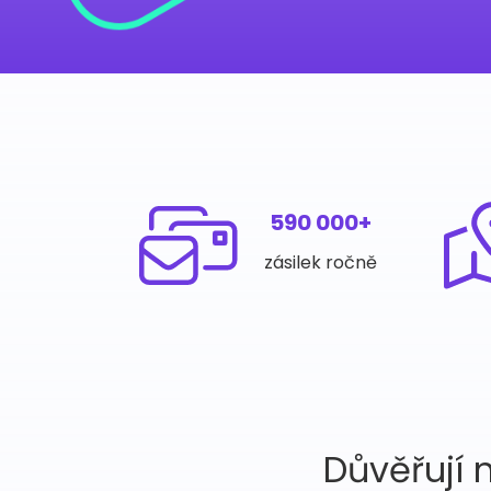
590 000+
zásilek ročně
Důvěřují