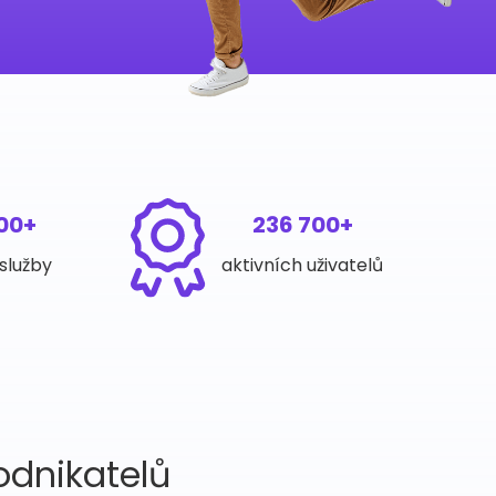
400+
236 700+
služby
aktivních uživatelů
odnikatelů