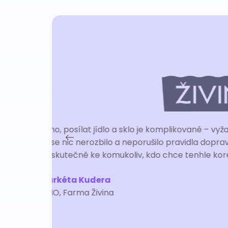
„Jako menší fi
světa, velmi o
se velmi liší v
nasmlouvaná
poskytnout 
nejvýhodnějšíh
jedné zásilk
David Langer
Vedoucí provozu