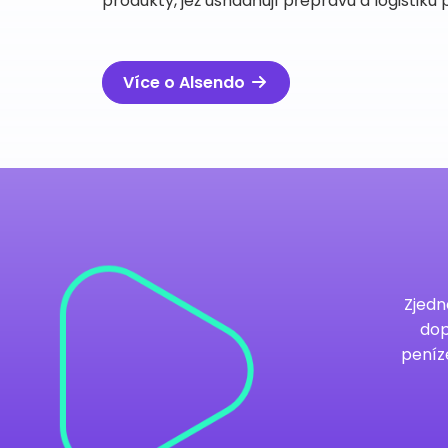
produkty, jež usnadňují přepravu a logistiku
Více o Alsendo
Zjedn
dop
peníze