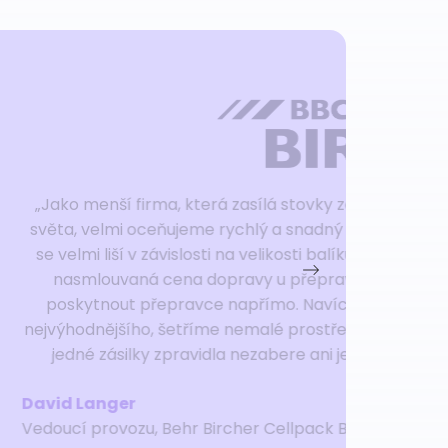
ale i do celého
e. Cena dopravy
mou Zaslat.cz je
 nám schopen
výběrem toho
Sama objednávka
ý a dospělý.“