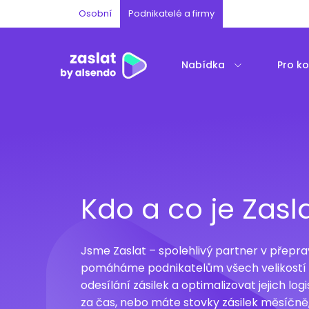
Osobní
Podnikatelé a firmy
Nabídka
Pro k
Kdo a co je Zasl
Jsme Zaslat – spolehlivý partner v přeprav
pomáháme podnikatelům všech velikostí 
odesílání zásilek a optimalizovat jejich logi
za čas, nebo máte stovky zásilek měsíčně