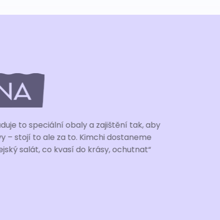
rma, která zasílá stovky zásilek měsíčně nejen do Evropy 
ceňujeme rychlý a snadný výběr nejvhodnějšího dopravc
 závislosti na velikosti balíku a výsledné zemi příjemce. Fir
 cena dopravy u přepravní společnosti levnější, než je
přepravce napřímo. Navíc v kombinaci a automatickým 
o, šetříme nemalé prostředky nám i našim zákazníkům. 
y zpravidla nezabere ani jednu minutu, systém je přehledn
, Behr Bircher Cellpack BBC Czech s.r.o.