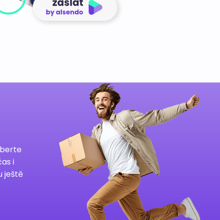
yberte
as i
u ještě