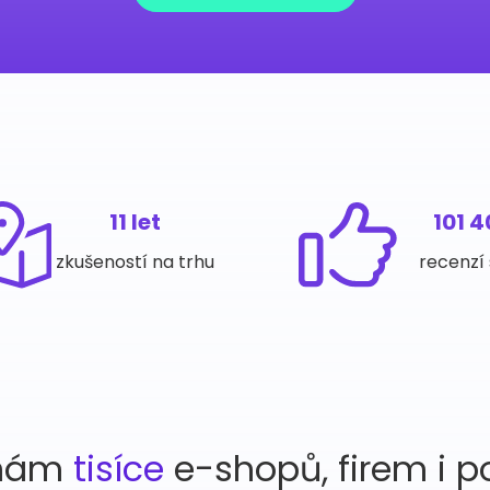
11 let
101 
zkušeností na trhu
recenzí 
 nám
tisíce
e-shopů, firem i p