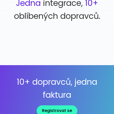
Jedna
integrace,
10+
oblíbených dopravců.
10+ dopravců, jedna
faktura
Registrovat se