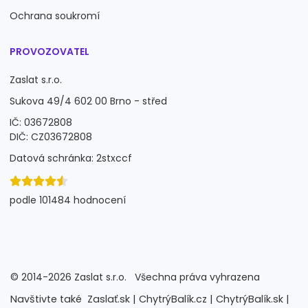
Ochrana soukromí
PROVOZOVATEL
Zaslat s.r.o.
Sukova 49/4 602 00 Brno - střed
IČ: 03672808
DIČ: CZ03672808
Datová schránka: 2stxccf
podle 101484 hodnocení
©
2014-2026
Zaslat s.r.o.
Všechna práva vyhrazena
Navštivte také
Zaslať.sk |
ChytrýBalík.cz |
ChytrýBalík.sk |