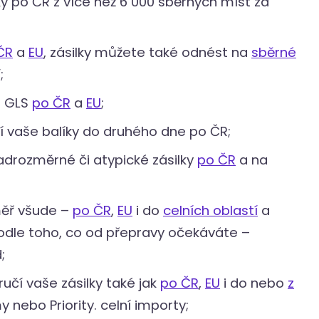
y po ČR z více než 6 000 sběrných míst za
ČR
a
EU
, zásilky můžete také odnést na
sběrné
;
o GLS
po ČR
a
EU
;
í vaše balíky do druhého dne po ČR
;
adrozměrné či atypické zásilky
po ČR
a na
měř všude –
po ČR
,
EU
i do
celních oblastí
a
podle toho, co od přepravy očekáváte –
;
učí vaše zásilky také jak
po ČR
,
EU
i do nebo
z
nebo Priority. celní importy;