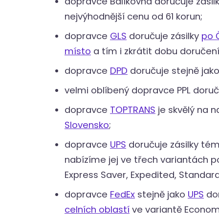
dopravce Balíkovna doručuje zásilk
nejvýhodnější cenu od 61 korun
;
dopravce
GLS
doručuje zásilky
po 
místo
a tím i zkrátit dobu doručení
dopravce
DPD
doručuje stejně jak
velmi oblíbený dopravce PPL doruč
dopravce
TOPTRANS
je skvělý na n
Slovensko
;
dopravce
UPS
doručuje zásilky té
nabízíme jej ve třech variantách 
Express Saver, Expedited, Standard
dopravce
FedEx
stejně jako
UPS
dor
celních oblastí
ve variantě Economy 