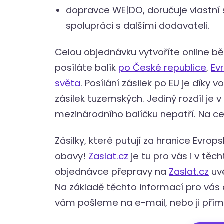
dopravce WE|DO, doručuje vlastní s
spolupráci s dalšími dodavateli.
Celou objednávku vytvoříte online 
posíláte balík
po České republice
,
Ev
světa
. Posílání zásilek po EU je díky
zásilek tuzemských. Jediný rozdíl je
mezinárodního balíčku nepatří. Na 
Zásilky, které putují za hranice Evrop
obavy!
Zaslat.cz
je tu pro vás i v tě
objednávce přepravy na
Zaslat.cz
uvé
Na základě těchto informací pro vás 
vám pošleme na e-mail, nebo ji přím