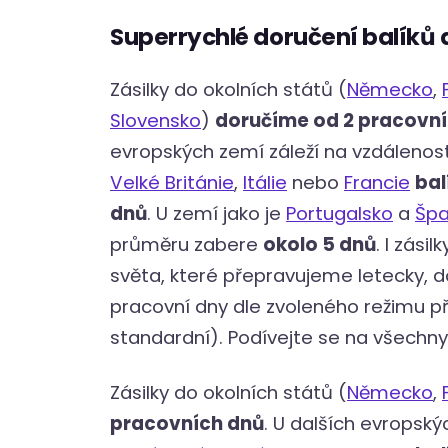
Superrychlé doručení balíků 
Zásilky do okolních států (
Německo
,
Slovensko
)
doručíme od 2 pracovn
evropských zemí záleží na vzdálenost
Velké Británie
,
Itálie
nebo
Francie
bal
dnů
. U zemí jako je
Portugalsko
a
Špa
průměru zabere
okolo 5 dnů
. I zási
světa, které přepravujeme letecky, do
pracovní dny dle zvoleného režimu př
standardní). Podívejte se na všechny
Zásilky do okolních států (
Německo
,
pracovních dnů
. U dalších evropský