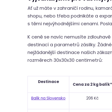
Ať už máte v zahraničí rodinu, kamar
shopu, nebo třeba podnikáte a expand
s těmi nejvýhodnějšími cenami. Poslat
K ceně se navíc nemusíte zdlouhavě 
destinací a parametrů zásilky. Žádné 
nejžádanější destinace našich zákazník
rozměrech 30x30x30 centimetrů:
Destinace
Cena za 2 kg balík*
Balík na Slovensko
206 Kč