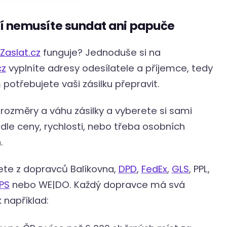
čí nemusíte sundat ani papuče
Zaslat.cz
funguje? Jednoduše si na
cz
vyplníte adresy odesílatele a příjemce, tedy
potřebujete vaši zásilku přepravit.
rozměry a váhu zásilky a vyberete si sami
le ceny, rychlosti, nebo třeba osobních
h.
ete z dopravců Balíkovna,
DPD
,
FedEx
,
GLS
,
PPL,
PS
nebo WE|DO. Každý dopravce má svá
k například: