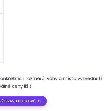
konkrétních rozměrů, váhy a místa vyzvednutí
lné ceny lišit.
PŘEPRAVU BLESKOVĚ