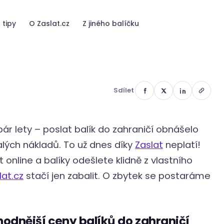
aslat hravě!
 tipy
O Zaslat.cz
Z jiného balíčku
Sdílet
r lety – poslat balík do zahraničí obnášelo
alých nákladů. To už dnes díky
Zaslat
neplatí!
nline a balíky odešlete klidně z vlastního
lat.cz
stačí jen zabalit. O zbytek se postaráme
hodnější ceny balíků do zahraničí