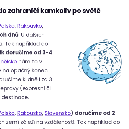
do zahraničí kamkoliv po světě
Polsko
,
Rakousko
,
ích dnů
. U dalších
i. Tak například do
ík doručíme od 3-4
nělsko
nám to v
lky na opačný konec
ručíme klidně i za 3
epravy (expresní či
 destinace.
Polsko
,
Rakousko
,
Slovensko
)
doručíme od 2
ch zemí záleží na vzdálenosti. Tak například do