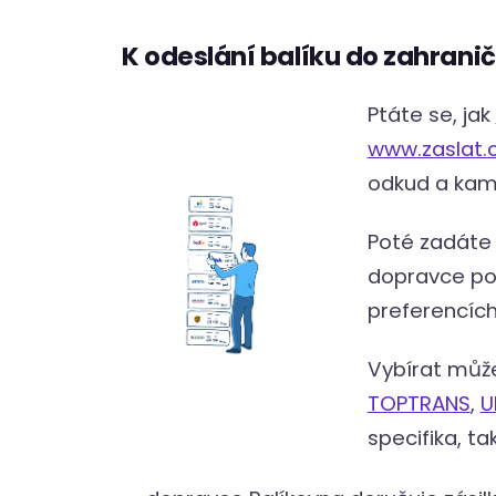
K odeslání balíku do zahrani
Ptáte se, jak
www.zaslat.
odkud a kam 
Poté zadáte 
dopravce pod
preferencíc
Vybírat můž
TOPTRANS
,
U
specifika, ta