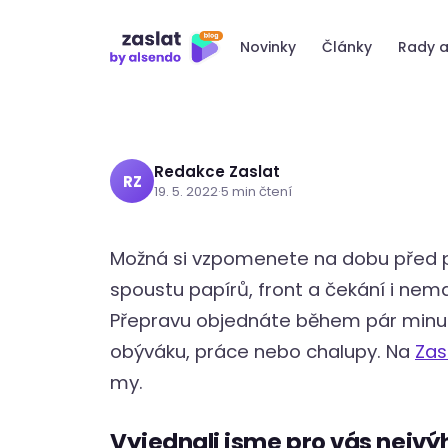
Přeskočit
obýváku? Se Z
na
Novinky
Články
Rady a
obsah
Redakce Zaslat
RZ
19. 5. 2022
·
5 min čtení
Možná si vzpomenete na dobu před pá
spoustu papírů, front a čekání i nem
Přepravu objednáte během pár minut o
obýváku, práce nebo chalupy. Na
Zas
my.
Vyjednali jsme pro vás nejvý