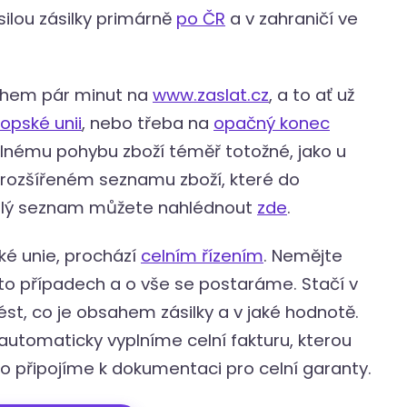
ilou zásilky primárně
po ČR
a v zahraničí ve
během pár minut na
www.zaslat.cz
, a to ať už
ropské unii
, nebo třeba na
opačný konec
 volnému pohybu zboží téměř totožné, jako u
 v rozšířeném seznamu zboží, které do
celý seznam můžete nahlédnout
zde
.
ské unie, prochází
celním řízením
. Nemějte
chto případech a o vše se postaráme. Stačí v
st, co je obsahem zásilky a v jaké hodnotě.
automaticky vyplníme celní fakturu, kterou
o připojíme k dokumentaci pro celní garanty.