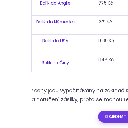
Balík do Anglie
775 Kč
Balík do Německa
321 Kč
Balík do USA
1 099 Kč
1 148 Kč
Balík do Číny
*ceny jsou vypočítávány na základě 
a doručení zásilky, proto se mohou reá
OBJEDNAT 