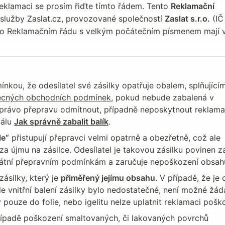
reklamaci se prosím řiďte tímto řádem. Tento 
Reklamační 
 služby Zaslat.cz, provozované společností 
Zaslat s.r.o.
 (IČ 
o Reklamačním řádu s velkým počátečním písmenem mají 
kou, že odesílatel své zásilky opatřuje obalem, splňujícím
cných obchodních podmínek
, pokud nebude zabalená v 
 právo přepravu odmítnout, případně neposkytnout reklamač
álu 
Jak správně zabalit balík
.
le“
 přistupují přepravci velmi opatrně a obezřetně, což ale 
 újmu na zásilce. Odesílatel je takovou zásilku povinen zab
átní přepravním podmínkám a zaručuje nepoškození obsahu
ásilky, který je 
přiměřený jejímu obsahu
. V případě, že je o
le vnitřní balení zásilky bylo nedostatečné, není možné žáda
pouze do folie, nebo igelitu nelze uplatnit reklamaci pošk
ípadě poškození smaltovaných, či lakovaných povrchů 