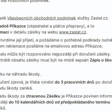
í dle Poštovních podmínek.
adě 
Všeobecných obchodních podmínek
 služby Zaslat.cz.
adně Příkazce
 (objednatel a plátce přepravy), a to 
amaci
 v detailu zásilky na webu 
www.zaslat.cz
.
vrdíme její přijetí, a požádáme o potřebné podklady nutné 
dkem reklamace posíláme na emailovou adresu Příkazce.
lu může být rozporováno nejpozději při doručení zásilky. 
trátě obsahu zásilky musí být na místě sepsán 
Zápis o ško
oku na náhradu škody.
učení zjevná, je třeba vznést 
do 3 pracovních dnů
 po doruč
radu škody zaniká.
radu škody za 
ztracenou Zásilku
 je Příkazce povinen inform
ději 
do 10 kalendářních dnů od předpokládaného termínu 
íků.