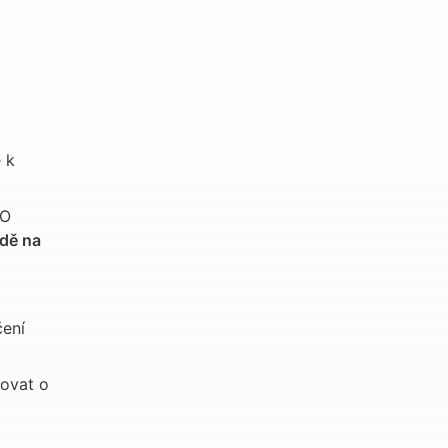
k 
O 
dě na 
ení 
ovat o 