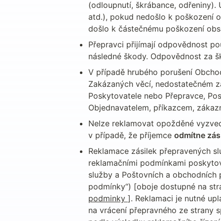
(odloupnutí, škrábance, odřeniny). 
atd.), pokud nedošlo k poškození o
došlo k částečnému poškození obsahu
Přepravci přijímají odpovědnost po
následné škody. Odpovědnost za š
V případě hrubého porušení Obchodn
Zakázaných věcí, nedostatečném zab
Poskytovatele nebo Přepravce, Posk
Objednavatelem, příkazcem, zákaz
Nelze reklamovat opožděné vyzvedn
v případě, že příjemce 
odmítne zási
Reklamace zásilek přepravených služ
reklamačními podmínkami poskytov
služby a Poštovních a obchodních p
podmínky“) [oboje dostupné na str
podminky 
]. Reklamaci je nutné up
na vrácení přepravného ze strany sp