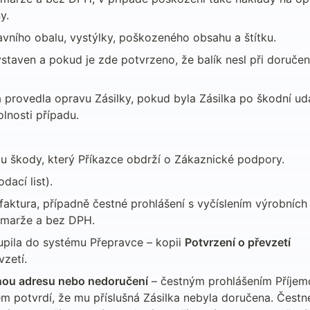
y.
ního obalu, vystýlky, poškozeného obsahu a štítku.
taven a pokud je zde potvrzeno, že balík nesl při doručení
á provedla opravu Zásilky, pokud byla Zásilka po škodní udá
lnosti případu.
u škody, který Příkazce obdrží o Zákaznické podpory.
dací list).
faktura, případně čestné prohlášení s vyčíslením výrobních č
 marže a bez DPH.
upila do systému Přepravce – kopii 
Potvrzení o převzetí 
vzetí.
nou adresu nebo nedoručení
 – čestným prohlášením Příjemc
m potvrdí, že mu příslušná Zásilka nebyla doručena. Čestné