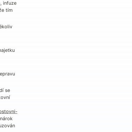
 infuze 
e tím 
koliv 
ajetku 
epravu 
í se 
ovní 
ostovni-
nárok 
uzován 