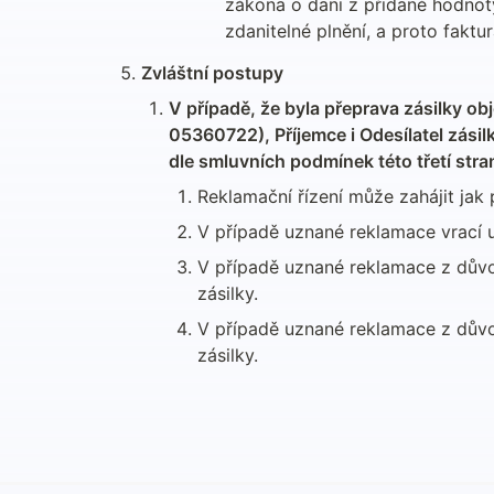
zákona o dani z přidané hodnot
zdanitelné plnění, a proto fak
Zvláštní postupy
V případě, že byla přeprava zásilky ob
05360722), Příjemce i Odesílatel zásil
dle smluvních podmínek této třetí stra
Reklamační řízení může zahájit jak p
V případě uznané reklamace vrací 
V případě uznané reklamace z důvo
zásilky.
V případě uznané reklamace z důvod
zásilky.