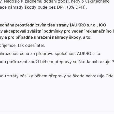
y. Nedošlo k žádnému dodání zboží, nebylo uskutečněno 
turace náhrady škody bude bez DPH (0% DPH).
jednána prostřednictvím třetí strany (AUKRO s.r.o., IČO 
ky akceptovali zvláštní podmínky pro vedení reklamačního ří
ny a pro případné uhrazení náhrady škody, a to:
říjemce, tak odesílatel.
uhrazenou cenu za přepravu společnost AUKRO s.r.o.
du poškození zboží během přepravy se škoda nahrazuje Př
u ztráty zásilky během přepravy se škoda nahrazuje Odesíl