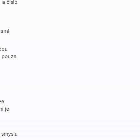
a číslo 
ané 
dou 
 pouze 
ve 
 je 
 smyslu 