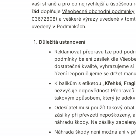
vaši straně a pro co nejrychlejší a úspěšnou 
řád
 doplňuje 
Všeobecné obchodní podmínky
03672808) a veškeré výrazy uvedené v tomt
uvedený v Podmínkách.
Důležitá ustanovení
Reklamovat přepravu lze pod podmín
podmínky balení zásilek dle 
Všeobe
dostatečné kvalitě, vyhrazujeme si
řízení Doporučujeme se držet manu
K balíkům s etiketou 
„Křehké, Fragi
nezvyšuje odpovědnost Přepravců za
takovým způsobem, který je adekv
Odesílatel musí použít takový obal z
zásilky při převzetí nepoškozený, a
náhradu škody. Na zásilky zabaleny 
Náhrada škody není možná ani v př