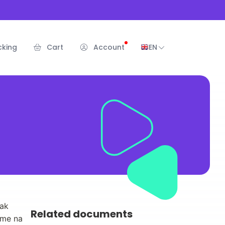
cking
Cart
Account
EN
ak 
Related documents
me na 