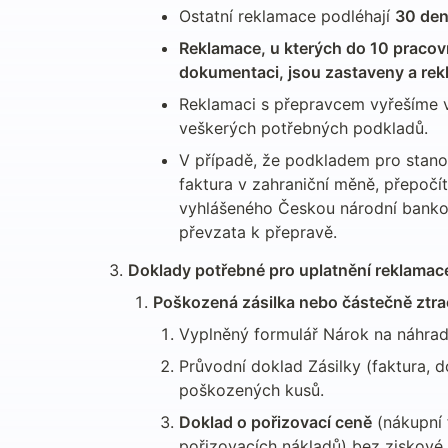
Ostatní reklamace podléhají 
30 den
Reklamace, u kterých do 10 pracov
dokumentaci, jsou zastaveny a rek
Reklamaci s přepravcem vyřešíme v
veškerých potřebných podkladů.
V případě, že podkladem pro stano
faktura v zahraniční měně, přepočí
vyhlášeného Českou národní bankou
převzata k přepravě.
Doklady potřebné pro uplatnění reklamac
Poškozená zásilka nebo částečně ztr
Vyplněný formulář Nárok na náhrad
Průvodní doklad Zásilky (faktura, 
poškozených kusů.
Doklad o pořizovací ceně
 (nákupní 
pořizovacích nákladů) bez ziskové