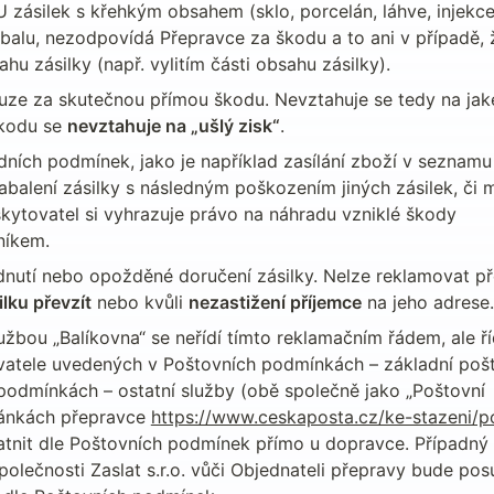
U zásilek s křehkým obsahem (sklo, porcelán, láhve, injekce,
balu, nezodpovídá Přepravce za škodu a to ani v případě, ž
 zásilky (např. vylitím části obsahu zásilky).
uze za skutečnou přímou škodu. Nevztahuje se tedy na jaké
kodu se 
nevztahuje na „ušlý zisk“
.
ích podmínek, jako je například zasílání zboží v seznamu 
alení zásilky s následným poškozením jiných zásilek, či m
ytovatel si vyhrazuje právo na náhradu vzniklé škody 
níkem.
utí nebo opožděné doručení zásilky. Nelze reklamovat př
lku převzít
 nebo kvůli 
nezastižení příjemce
 na jeho adrese.
bou „Balíkovna“ se neřídí tímto reklamačním řádem, ale říd
atele uvedených v Poštovních podmínkách – základní pošt
odmínkách – ostatní služby (obě společně jako „Poštovní 
ánkách přepravce 
https://www.ceskaposta.cz/ke-stazeni/p
latnit dle Poštovních podmínek přímo u dopravce. Případný 
olečnosti Zaslat s.r.o. vůči Objednateli přepravy bude pos