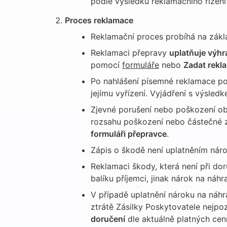
podle výsledku reklamačního řízen
Proces reklamace
Reklamační proces probíhá na zákl
Reklamaci přepravy 
uplatňuje výhr
pomocí 
formuláře
 nebo 
Zadat rekl
Po nahlášení písemné reklamace pot
jejímu vyřízení. Vyjádření s výsle
Zjevné porušení nebo poškození oba
rozsahu poškození nebo částečné z
formuláři přepravce
.
Zápis o škodě není uplatněním nár
Reklamaci škody, která není při dor
balíku příjemci, jinak nárok na náh
V případě uplatnění nároku na náh
ztrátě Zásilky Poskytovatele nejpoz
doručení
 dle aktuálně platných cen