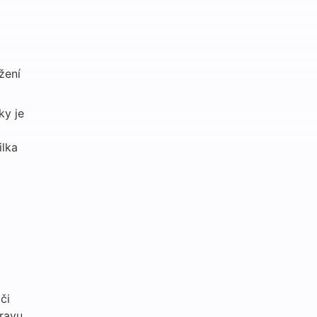
ení 
y je 
lka 
i 
avu 