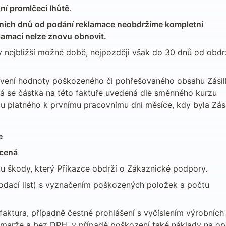
ní promlčecí lhůtě
.
ních dnů od podání reklamace neobdržíme kompletní 
lamaci nelze znovu obnovit.
 nejbližší možné době, nejpozději však do 30 dnů od obdrž
vení hodnoty poškozeného či pohřešovaného obsahu Zásilk
tá se částka na této faktuře uvedená dle směnného kurzu 
 platného k prvnímu pracovnímu dni měsíce, kdy byla Zási
e
acená
u škody, který Příkazce obdrží o Zákaznické podpory.
dodací list) s vyznačením poškozených položek a počtu 
faktura, případně čestné prohlášení s vyčíslením výrobních č
 marže a bez DPH, v případě poškození také náklady na opr