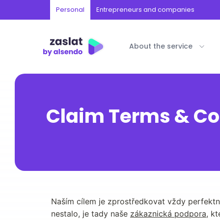
Personal
Entrepreneurs and companies
About the service
Claim Terms & Co
Naším cílem je zprostředkovat vždy perfektní
nestalo, je tady naše 
zákaznická podpora
, k