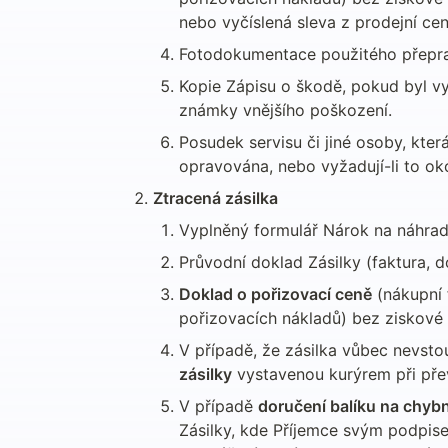
nebo vyčíslená sleva z prodejní cen
Fotodokumentace použitého přeprav
Kopie Zápisu o škodě, pokud byl vys
známky vnějšího poškození.
Posudek servisu či jiné osoby, kter
opravována, nebo vyžadují-li to oko
Ztracená zásilka
Vyplněný formulář Nárok na náhrad
Průvodní doklad Zásilky (faktura, do
Doklad o pořizovací ceně
 (nákupní 
pořizovacích nákladů) bez ziskové
V případě, že zásilka vůbec nevsto
zásilky
 vystavenou kurýrem při pře
V případě 
doručení balíku na chyb
Zásilky, kde Příjemce svým podpise