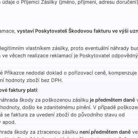
daje o Příjemci Zásilky (jméno, příjmení, adresu doručení) 
amace, 
vystaví Poskytovateli Škodovou fakturu ve výši uzn
legitimním vlastníkem zásilky, proto eventuální náhrady bu
a ve věcech realizace reklamací je Poskytovatel odpovědný
ré Příkazce nedodal doklad o pořizovací ceně, kompenzuje 
ní hodnoty zboží bez DPH.
vé faktury platí
:
 náhrada škody za poškozenou zásilku 
je předmětem daně
 
hodnoty, došlo ke zdanitelnému plnění. V případě poškození
á se faktura za uvedení zboží do původního stavu od 
y apod.
hrada škody za ztracenou zásilku 
není předmětem daně
 ve