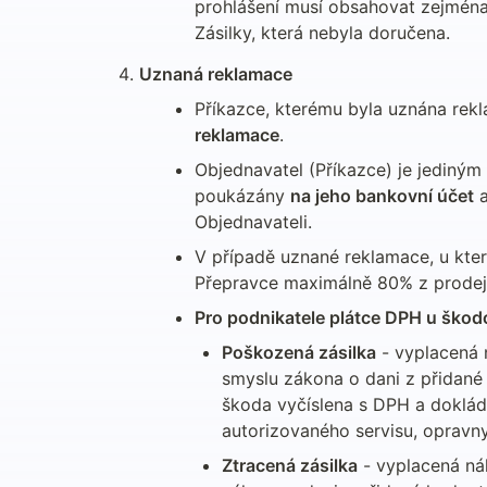
prohlášení musí obsahovat zejména ú
Zásilky, která nebyla doručena.
Uznaná reklamace
Příkazce, kterému byla uznána rekl
reklamace
.
Objednavatel (Příkazce) je jediným 
poukázány 
na jeho bankovní účet
 
Objednavateli.
V případě uznané reklamace, u kte
Přepravce maximálně 80% z prodej
Pro podnikatele plátce DPH u škodo
Poškozená zásilka
 - vyplacená
smyslu zákona o dani z přidané 
škoda vyčíslena s DPH a doklád
autorizovaného servisu, opravn
Ztracená zásilka
 - vyplacená ná