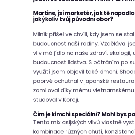
Martine, jsi marketér, jak tě napadlo
jakýkoliv tvůj původní obor?
Milník přišel ve chvíli, kdy jsem se sta
budoucnost naší rodiny. Vzdělával js
vliv má jídlo na naše zdraví, ekologii,
budoucnost lidstva. S pátráním po su
využití jsem objevil také kimchi. Sho
poprvé ochutnal v japonské restaura
zamiloval díky mému vietnamskému 
studoval v Koreji.
Čím je kimchi speciální? Mohl bys p
Tento mix asijských vlivů vlastně vyst
kombinace různých chutí, konzistencí