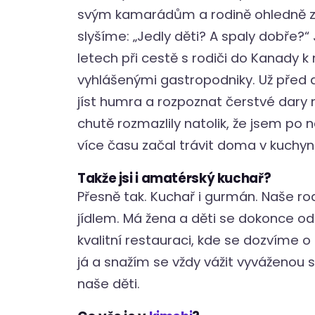
svým kamarádům a rodině ohledně zdra
slyšíme: „Jedly děti? A spaly dobře?“ 
letech při cestě s rodiči do Kanady 
vyhlášenými gastropodniky. Už před dv
jíst humra a rozpoznat čerstvé dar
chutě rozmazlily natolik, že jsem po n
více času začal trávit doma v kuchyn
Takže jsi i amatérský kuchař?
Přesně tak. Kuchař i gurmán. Naše ro
jídlem. Má žena a děti se dokonce odna
kvalitní restauraci, kde se dozvíme o
já a snažím se vždy vážit vyváženou s
naše děti.