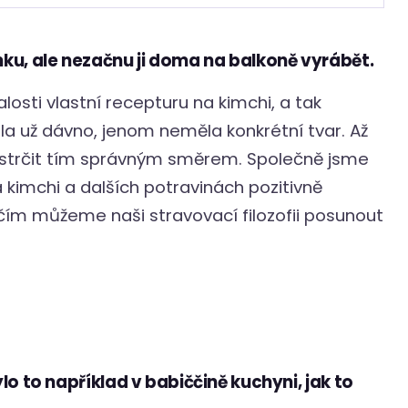
ku, ale nezačnu ji doma na balkoně vyrábět.
losti vlastní recepturu na kimchi, a tak
ila už dávno, jenom neměla konkrétní tvar. Až
trčit tím správným směrem. Společně jsme
a kimchi a dalších potravinách pozitivně
, čím můžeme naši stravovací filozofii posunout
lo to například v babiččině kuchyni, jak to