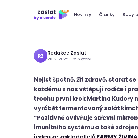
Přeskočit
v balíku ze Zas
na
Novinky
Články
Rady a
obsah
Redakce Zaslat
RZ
28. 2. 2022
·
6 min čtení
Nejíst špatně, žít zdravě, starat se
každému z nás vštěpují rodiče i pra
trochu první krok Martina Kudery n
vyrábět fermentovaný salát kimchi 
“Pozitivně ovlivňuje střevní mikr
imunitního systému a také zdrojem
jeden ze zakladatelů FARMY ŽIVINA