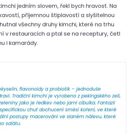
imchi jedním slovem, řekl bych hravost. Na
avostí, příjemnou štiplavostí a slyšitelnou
chutnal všechny druhy kimchi, které na trhu
ní v restauracích a ptal se na receptury, četl
inu i kamarády.
kyselin, flavonoidy a probiotik – jednoduše
raví. Tradiční kimchi je vyrobeno z pekingského zelí,
zeleniny jako je ředkev nebo jarní cibulka. Fantazii
 specifickou chuť dochucení směsí koření, ve které
iální postupy macerování ve slaném nálevu, které
ho salátu.