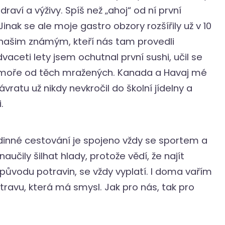
ví a výživy. Spíš než „ahoj“ od ní první
Jinak se ale moje gastro obzory rozšířily už v 10
k našim známým, kteří nás tam provedli
aceti lety jsem ochutnal první sushi, učil se
y moře od těch mražených. Kanada a Havaj mé
ávratu už nikdy nevkročil do školní jídelny a
i.
dinné cestování je spojeno vždy se sportem a
učily šilhat hlady, protože vědí, že najít
 původu potravin, se vždy vyplatí. I doma vařím
travu, která má smysl. Jak pro nás, tak pro