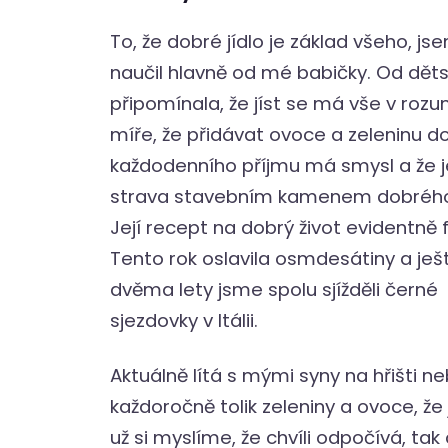
To, že dobré jídlo je základ všeho, js
naučil hlavně od mé babičky. Od děts
připomínala, že jíst se má vše v roz
míře, že přidávat ovoce a zeleninu d
každodenního příjmu má smysl a že j
strava stavebním kamenem dobrého 
Její recept na dobrý život evidentně 
Tento rok oslavila osmdesátiny a ješ
dvěma lety jsme spolu sjížděli černé
sjezdovky v Itálii.
Aktuálně lítá s mými syny na hřišti n
každoročně tolik zeleniny a ovoce, 
už si myslíme, že chvíli odpočívá, ta