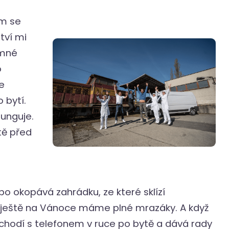
em se
tví mi
umné
o
e
bytí.
funguje.
tě před
ebo okopává zahrádku, ze které sklízí
že ještě na Vánoce máme plné mrazáky. A když
k chodí s telefonem v ruce po bytě a dává rady