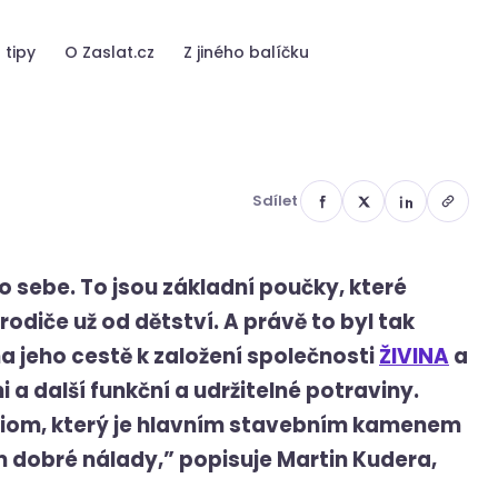
lat.cz
 tipy
O Zaslat.cz
Z jiného balíčku
Sdílet
 o sebe. To jsou základní poučky, které
rodiče už od dětství. A právě to byl tak
a jeho cestě k založení společnosti
ŽIVINA
a
a další funkční a udržitelné potraviny.
obiom, který je hlavním stavebním kamenem
 dobré nálady,” popisuje Martin Kudera,
.