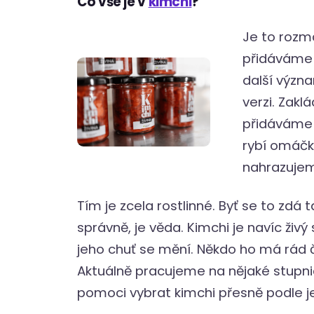
Co vše je v
kimchi
?
Je to rozma
přidáváme n
další význ
verzi. Zakl
přidáváme j
rybí omáčku
nahrazuje
Tím je zcela rostlinné. Byť se to zdá
správně, je věda. Kimchi je navíc živý s
jeho chuť se mění. Někdo ho má rád če
Aktuálně pracujeme na nějaké stupni
pomoci vybrat kimchi přesně podle jej