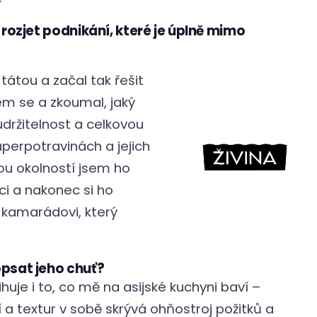
 rozjet podnikání, které je úplně mimo
l tátou a začal tak řešit
em se a zkoumal, jaký
 udržitelnost a celkovou
perpotravinách a jejich
dou okolností jsem ho
ci a nakonec si ho
kamarádovi, který
opsat jeho chuť?
ihuje i to, co mě na asijské kuchyni baví –
 a textur v sobě skrývá ohňostroj požitků a