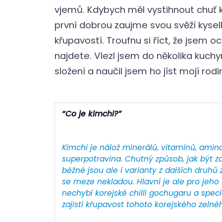
vjemů. Kdybych měl vystihnout chuť k
první dobrou zaujme svou svěží kyselk
křupavostí. Troufnu si říct, že jsem o
najdete. Vlezl jsem do několika kuchy
složení a naučil jsem ho jíst mojí rod
“Co je kimchi?”
Kimchi je nálož minerálů, vitamínů, amino
superpotravina. Chutný způsob, jak být zd
běžné jsou ale i varianty z dalších druhů 
se meze nekladou. Hlavní je ale pro jeho
nechybí korejské chilli gochugaru a spec
zajistí křupavost tohoto korejského zelné