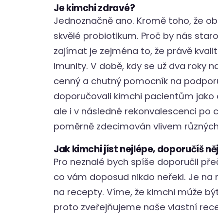
Je kimchi zdravé?
Jednoznačně ano. Kromě toho, že obs
skvělé probiotikum. Proč by nás sta
zajímat je zejména to, že právě kvalit
imunity. V době, kdy se už dva roky 
cenný a chutný pomocník na podporu im
doporučovali kimchi pacientům jako 
ale i v následné rekonvalescenci po 
poměrně zdecimován vlivem různých
Jak kimchi jíst nejlépe, doporučíš n
Pro neznalé bych spíše doporučil přeč
co vám doposud nikdo neřekl. Je n
na recepty. Víme, že kimchi může být
proto zveřejňujeme naše vlastní rece