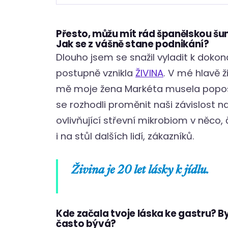
Přesto, můžu mít rád španělskou šun
Jak se z vášně stane podnikání?
Dlouho jsem se snažil vyladit k dokona
postupně vznikla
ŽIVINA
. V mé hlavě ž
mě moje žena Markéta musela popos
se rozhodli proměnit naši závislost n
ovlivňující střevní mikrobiom v něco
i na stůl dalších lidí, zákazníků.
Živina je 20 let lásky k jídlu.
Kde začala tvoje láska ke gastru? By
často bývá?