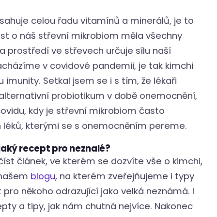
ahuje celou řadu vitamínů a minerálů, je to
rost o náš střevní mikrobiom měla všechny
a prostředí ve střevech určuje sílu naší
nacházíme v covidové pandemii, je tak kimchi
unity. Setkal jsem se i s tím, že lékaři
alternativní probiotikum v době onemocnění,
covidu, kdy je střevní mikrobiom často
 léků, kterými se s onemocněním pereme.
ějaký recept pro neznalé?
íst článek, ve kterém se dozvíte vše o kimchi,
a našem
blogu
, na kterém zveřejňujeme i typy
 pro někoho odrazující jako velká neznámá. I
pty a tipy, jak nám chutná nejvíce. Nakonec