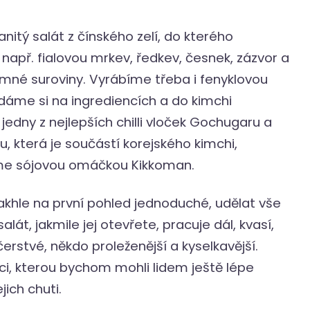
nitý salát z čínského zelí, do kterého
apř. fialovou mrkev, ředkev, česnek, zázvor a
amné suroviny. Vyrábíme třeba i fenyklovou
ádáme si na ingrediencích a do kimchi
edny z nejlepších chilli vloček Gochugaru a
, která je součástí korejského kimchi,
me sójovou omáčkou Kikkoman.
 takhle na první pohled jednoduché, udělat vše
alát, jakmile jej otevřete, pracuje dál, kvasí,
rstvé, někdo proleženější a kyselkavější.
ci, kterou bychom mohli lidem ještě lépe
ich chuti.