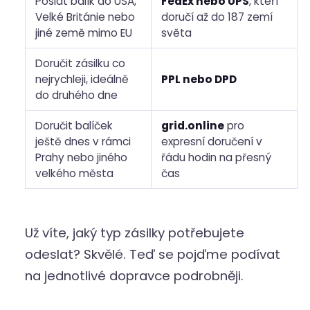
Poslat balík do USA,
FedEx nebo UPS
, kteří
Velké Británie nebo
doručí až do 187 zemí
jiné země mimo EU
světa
Doručit zásilku co
nejrychleji, ideálně
PPL nebo DPD
do druhého dne
Doručit balíček
grid.online
pro
ještě dnes v rámci
expresní doručení v
Prahy nebo jiného
řádu hodin na přesný
velkého města
čas
Už víte, jaký typ zásilky potřebujete
odeslat? Skvělé. Teď se pojďme podívat
na jednotlivé dopravce podrobněji.