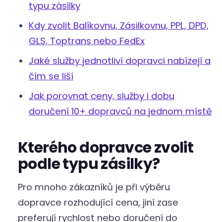
typu zásilky
Kdy zvolit Balíkovnu, Zásilkovnu, PPL, DPD,
GLS, Toptrans nebo FedEx
Jaké služby jednotliví dopravci nabízejí a
čím se liší
Jak porovnat ceny, služby i dobu
doručení 10+ dopravců na jednom místě
Kterého dopravce zvolit
podle typu zásilky?
Pro mnoho zákazníků je při výběru
dopravce rozhodující cena, jiní zase
preferují rychlost nebo doručení do