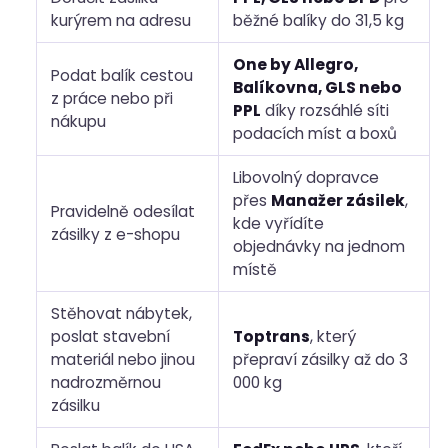
kurýrem na adresu
běžné balíky do 31,5 kg
One by Allegro,
Podat balík cestou
Balíkovna, GLS nebo
z práce nebo při
PPL
díky rozsáhlé síti
nákupu
podacích míst a boxů
Libovolný dopravce
přes
Manažer zásilek
,
Pravidelně odesílat
kde vyřídíte
zásilky z e-shopu
objednávky na jednom
místě
Stěhovat nábytek,
poslat stavební
Toptrans
, který
materiál nebo jinou
přepraví zásilky až do 3
nadrozměrnou
000 kg
zásilku