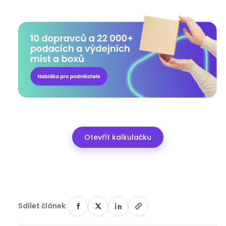
Otevřít kalkulačku
Sdílet článek