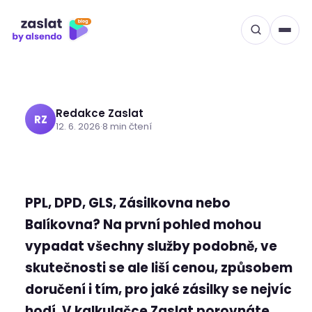
Porovnání dopravců
Přeskočit
na
Zaslat: Který je ten pravý
obsah
pro váš balík?
Redakce Zaslat
RZ
12. 6. 2026
·
8 min čtení
PPL, DPD, GLS, Zásilkovna nebo
Balíkovna? Na první pohled mohou
vypadat všechny služby podobně, ve
skutečnosti se ale liší cenou, způsobem
doručení i tím, pro jaké zásilky se nejvíc
hodí. V kalkulačce Zaslat porovnáte