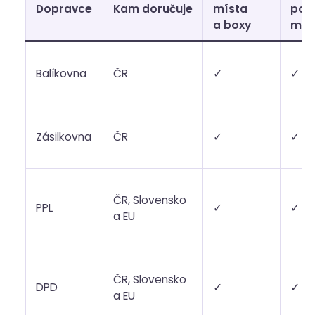
Dopravce
Kam doručuje
místa
pod
a boxy
mís
Balíkovna
ČR
✓
✓
Zásilkovna
ČR
✓
✓
ČR, Slovensko
PPL
✓
✓
a EU
ČR, Slovensko
DPD
✓
✓
a EU