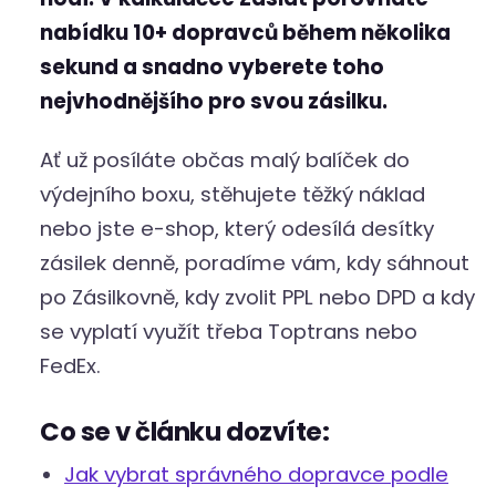
nabídku 10+ dopravců během několika
sekund a snadno vyberete toho
nejvhodnějšího pro svou zásilku.
Ať už posíláte občas malý balíček do
výdejního boxu, stěhujete těžký náklad
nebo jste e-shop, který odesílá desítky
zásilek denně, poradíme vám, kdy sáhnout
po Zásilkovně, kdy zvolit PPL nebo DPD a kdy
se vyplatí využít třeba Toptrans nebo
FedEx.
Co se v článku dozvíte:
Jak vybrat správného dopravce podle