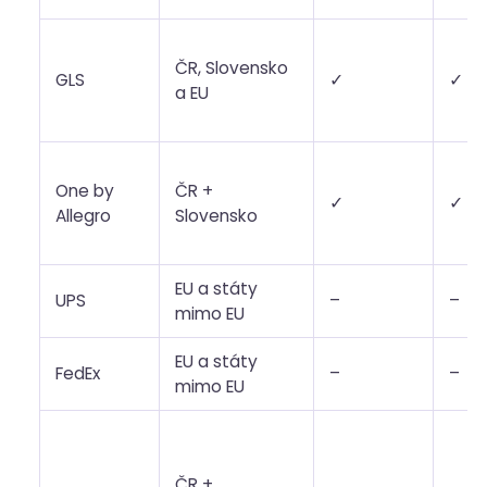
ČR, Slovensko
GLS
✓
✓
a EU
One by
ČR +
✓
✓
Allegro
Slovensko
EU a státy
UPS
–
–
mimo EU
EU a státy
FedEx
–
–
mimo EU
ČR +