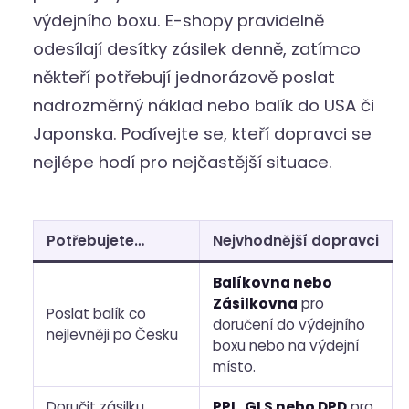
výdejního boxu. E-shopy pravidelně
odesílají desítky zásilek denně, zatímco
někteří potřebují jednorázově poslat
nadrozměrný náklad nebo balík do USA či
Japonska. Podívejte se, kteří dopravci se
nejlépe hodí pro nejčastější situace.
Potřebujete…
Nejvhodnější dopravci
Balíkovna nebo
Zásilkovna
pro
Poslat balík co
doručení do výdejního
nejlevněji po Česku
boxu nebo na výdejní
místo.
Doručit zásilku
PPL, GLS nebo DPD
pro