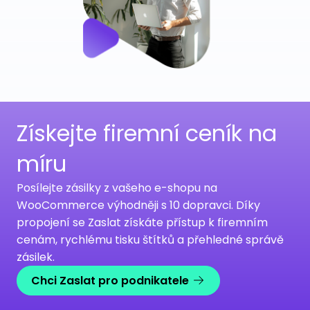
Získejte firemní ceník na
míru
Posílejte zásilky z vašeho e-shopu na
WooCommerce výhodněji s 10 dopravci. Díky
propojení se Zaslat získáte přístup k firemním
cenám, rychlému tisku štítků a přehledné správě
zásilek.
Chci Zaslat pro podnikatele