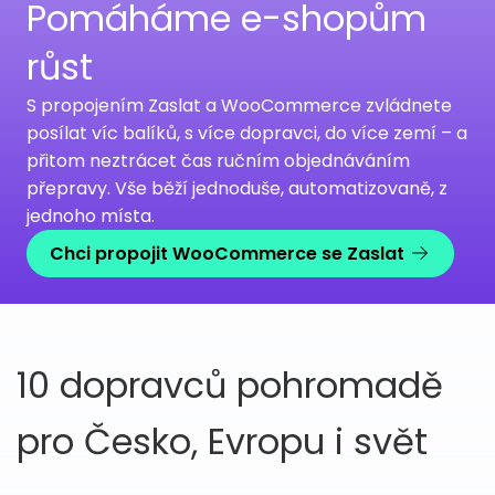
Pomáháme e-shopům
růst
S propojením Zaslat a WooCommerce zvládnete
posílat víc balíků, s více dopravci, do více zemí – a
přitom neztrácet čas ručním objednáváním
přepravy. Vše běží jednoduše, automatizovaně, z
jednoho místa.
Chci propojit WooCommerce se Zaslat
10 dopravců pohromadě
pro Česko, Evropu i svět